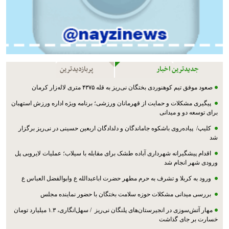
جدیدترین اخبار
پربازدیدترین
صعود موفق تیم کوهنوردی بختگان نی‌ریز به قله ۴۳۷۵ متری لاله‌زار کرمان
پیگیری مشکلات و حمایت از قهرمانان ورزشی؛ برنامه ویژه اداره ورزش استهبان
برای توسعه دو و میدانی
کلیپ/ پیاده‌روی باشکوه جاماندگان و دلدادگان اربعین حسینی در نی‌ریز برگزار
شد
اقدام پیشگیرانه شهرداری آباده طشک برای مقابله با سیلاب؛ عملیات لایروبی پل
ورودی شهر انجام شد
ورود به کربلا و تشرف به حرم مطهر حضرت اباعبدالله ع وابوالفضل العباس ع
بررسی میدانی مشکلات حوزه سلامت بختگان با حضور نماینده مجلس
مهار آتش‌سوزی در انجیرستان‌های پلنگان نی‌ریز / سهل‌انگاری، ۱.۳ میلیارد تومان
خسارت بر جای گذاشت