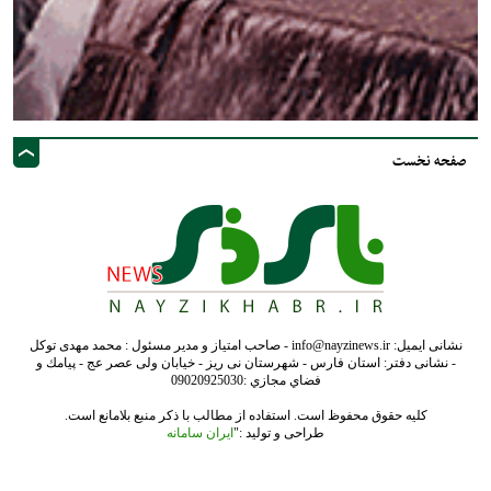
صفحه نخست
نشانی ایمیل: info@nayzinews.ir - صاحب امتیاز و مدیر مسئول : محمد مهدی توکل
- نشانی دفتر: استان فارس - شهرستان نی ریز - خیابان ولی عصر عج - پيامك و
فضاي مجازي :09020925030
کلیه حقوق محفوظ است. استفاده از مطالب با ذکر منبع بلامانع است.
طراحی و تولید :"
ایران سامانه