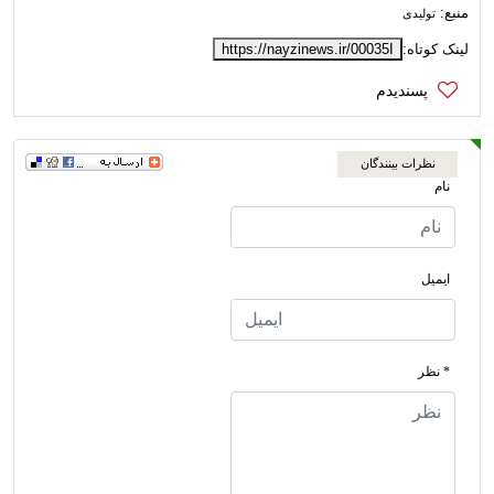
منبع:
تولیدی
لینک کوتاه:
https://nayzinews.ir/00035I
نظرات بینندگان
نام
ایمیل
* نظر