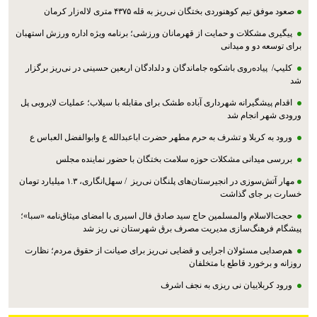
صعود موفق تیم کوهنوردی بختگان نی‌ریز به قله ۴۳۷۵ متری لاله‌زار کرمان
پیگیری مشکلات و حمایت از قهرمانان ورزشی؛ برنامه ویژه اداره ورزش استهبان
برای توسعه دو و میدانی
کلیپ/ پیاده‌روی باشکوه جاماندگان و دلدادگان اربعین حسینی در نی‌ریز برگزار
شد
اقدام پیشگیرانه شهرداری آباده طشک برای مقابله با سیلاب؛ عملیات لایروبی پل
ورودی شهر انجام شد
ورود به کربلا و تشرف به حرم مطهر حضرت اباعبدالله ع وابوالفضل العباس ع
بررسی میدانی مشکلات حوزه سلامت بختگان با حضور نماینده مجلس
مهار آتش‌سوزی در انجیرستان‌های پلنگان نی‌ریز / سهل‌انگاری، ۱.۳ میلیارد تومان
خسارت بر جای گذاشت
حجت‌الاسلام والمسلمین حاج سید صادق فال اسیری با امضای میثاق‌نامه «سبا»؛
پیشگام فرهنگ‌سازی مدیریت مصرف برق شهرستان نی ریز شد
هم‌صدایی مسئولان اجرایی و قضایی نی‌ریز برای صیانت از حقوق مردم؛ نظارت
روزانه و برخورد قاطع با متخلفان
ورود کربلاییان نی ریزی به نجف اشرف