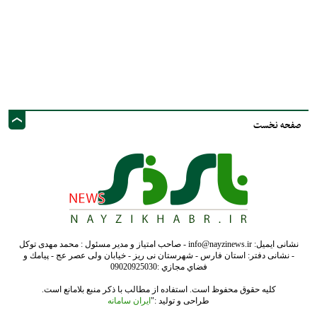
صفحه نخست
نشانی ایمیل: info@nayzinews.ir - صاحب امتیاز و مدیر مسئول : محمد مهدی توکل
- نشانی دفتر: استان فارس - شهرستان نی ریز - خیابان ولی عصر عج - پيامك و
فضاي مجازي :09020925030
کلیه حقوق محفوظ است. استفاده از مطالب با ذکر منبع بلامانع است.
طراحی و تولید :"
ایران سامانه