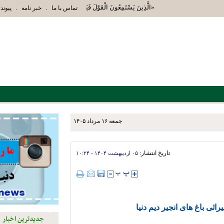
«الَّذِينَ يَسْتَمِعُونَ الْقَوْلَ فَيَتَّبِعُونَ أَحْسَنَهُ أُوْلَئِكَ الَّذ
.
.
تماس با ما
خبر نامه
پیوند 
جمعه ۱۶ مرداد ۱۴۰۵
جلسه شورای آموزش و پرورش شهرستان نی‌ریز با حضور اعضای این شورا ، دوشنبه ۱۲ مردادماه در
تاریخ انتشار:
۰۵ ارديبهشت ۱۴۰۴ - ۱۰:۲۴
اثی باغ های انجیر دیم دنیا
جدیدترین اخبار