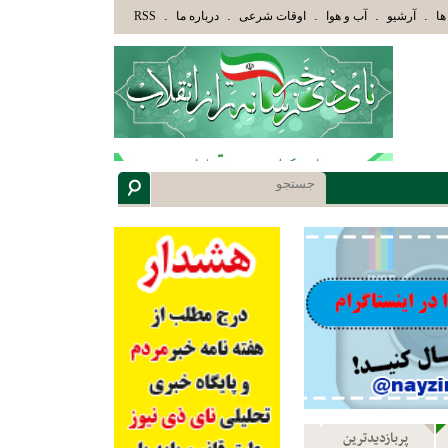
ِينَ هَدَاهُمُ اللَّهُ وَأُوْلَئِكَ هُمْ أُوْلُوا الْأَلْبَابِ» عاقلان هدایت یافته،حرفها را میشنوند و سپس ب
.
.
.
.
.
ها
آرشیو
آب و هوا
اوقات شرعی
درباره ما
RSS
پربازدیدترین