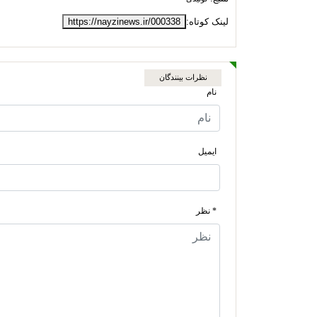
لینک کوتاه:
https://nayzinews.ir/000338
نظرات بینندگان
نام
ایمیل
* نظر