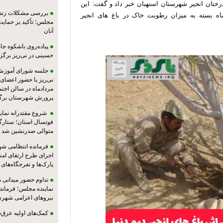
رختان انجیر شهرستان استهبان خبر داد و گفت: این
بررسی مشکلات زندان
ماه بسته به میزان رطوبت خاک در باغ های انجیر
مجلس؛ تأکید بر حمایت ا
آنان
پیاده‌روی باشکوه جام
حسینی در نی‌ریز برگز
جلسه شورای آموزش
مردادماه در سالن اجت
پرورش شهرستان برگز
شروع مقتدرانه نمایند
فوتسال استان؛ ستارگا
متوالی صدرنشین شد
فرمانده انتظامی شهر
اجرای طرح ارتقای امن
پارک‌ها و تفرجگاه‌های
تداوم حضور میدانی 
نماینده مجلس؛ فرماندا
نیروهای اعزامی شهرست
کمک‌های اولیه عرق‌