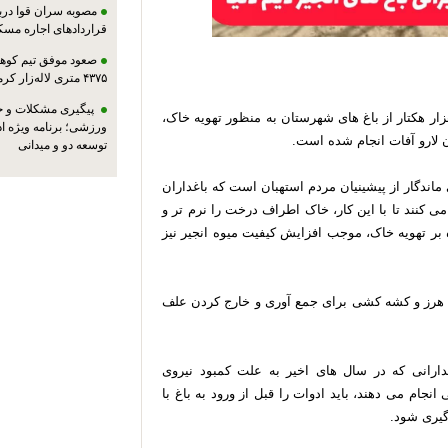
مصوبه سران قوا دربا
قراردادهای اجاره مسک
صعود موفق تیم کوهنو
۴۳۷۵ متری لاله‌زار کرمان
پیگیری مشکلات و حم
دی اعیان منش بیان کرد: عملیات بهارکنی در سطح 26هزار هکتار از باغ های شهرستان به منظور تهویه خاک،
ورزشی؛ برنامه ویژه ا
 لارو آفات انجام شده است.
توسعه دو و میدانی
اندگار از پیشینیان مردم استهبان است که باغداران
ی کنند تا با این کار، خاک اطراف درخت را نرم تر و
ه بر تهویه خاک، موجب افزایش کیفیت میوه انجیر نیز
 هرز و کشه کشی برای جمع آوری و خارج کردن علف
دارانی که در سال های اخیر به علت کمبود نیروی
انجام می دهند، باید ادوات را قبل از ورود به باغ با
گیری شود.