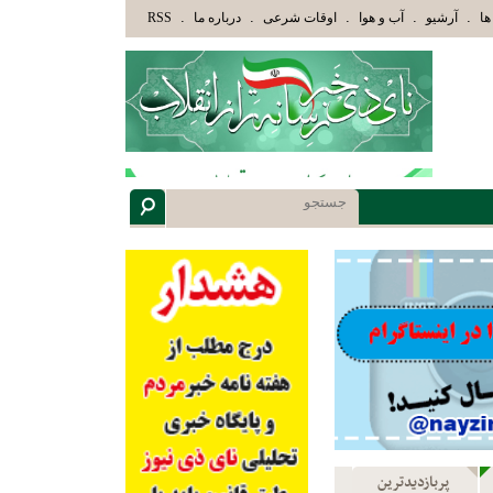
َ الَّذِينَ هَدَاهُمُ اللَّهُ وَأُوْلَئِكَ هُمْ أُوْلُوا الْأَلْبَابِ» عاقلان هدایت یافته،حرفها را میشنوند و
.
.
.
.
.
ها
آرشیو
آب و هوا
اوقات شرعی
درباره ما
RSS
پربازدیدترین