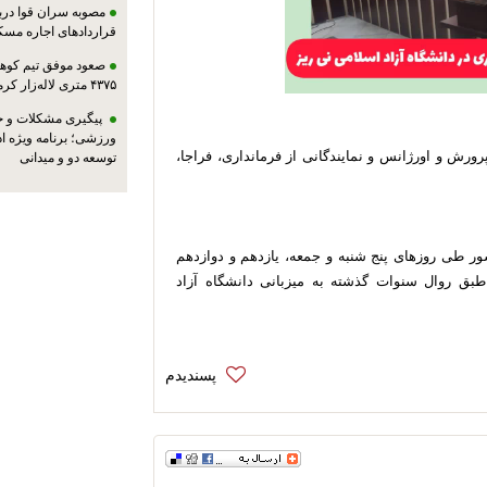
مصوبه سران قوا دربا
قراردادهای اجاره مسک
صعود موفق تیم کوهنو
۴۳۷۵ متری لاله‌زار کرمان
پیگیری مشکلات و حم
ورزشی؛ برنامه ویژه ا
رش و اورژانس و نمایندگانی از فرمانداری، فراجا،
توسعه دو و میدانی
اره برق حضور داشتند.
 طی روزهای پنج شنبه و جمعه، یازدهم و دوازدهم
بق روال سنوات گذشته به میزبانی دانشگاه آزاد