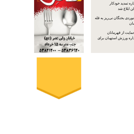
ره تمدید خودکار
ن ابلاغ شد
ردی بختگان نی‌ریز به قله
ایت از قهرمانان
داره ورزش استهبان برای