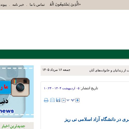
«الَّذِينَ يَسْتَمِعُونَ الْقَوْلَ فَيَتَّبِعُونَ أَحْسَنَهُ أُوْلَئِك
.
.
تماس با ما
خبر نامه
پیوند 
جمعه ۱۶ مرداد ۱۴۰۵
تاریخ انتشار:
۰۵ ارديبهشت ۱۴۰۴ - ۱۰:۲۴
در دانشگاه آزاد اسلامی نی ریز
جدیدترین اخبار