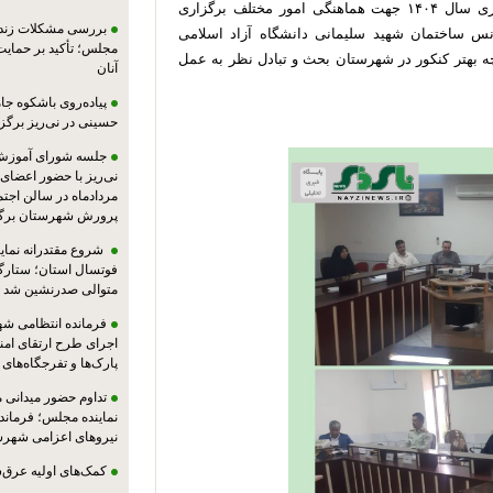
نشست عوامل اجرایی برگزاری نوبت اول کنکور سراسری سال ۱۴۰۴ جهت هماهنگی امور مختلف برگزاری
بررسی مشکلات زندان
نس ساختمان شهید سلیمانی دانشگاه آزاد اسلامی
مجلس؛ تأکید بر حمایت ا
 چه بهتر کنکور در شهرستان بحث و تبادل نظر به عمل
آنان
پیاده‌روی باشکوه جام
حسینی در نی‌ریز برگز
جلسه شورای آموزش
مردادماه در سالن اجت
پرورش شهرستان برگز
شروع مقتدرانه نمایند
فوتسال استان؛ ستارگا
متوالی صدرنشین شد
فرمانده انتظامی شهر
اجرای طرح ارتقای امن
پارک‌ها و تفرجگاه‌های
تداوم حضور میدانی 
نماینده مجلس؛ فرماندا
نیروهای اعزامی شهرست
کمک‌های اولیه عرق‌