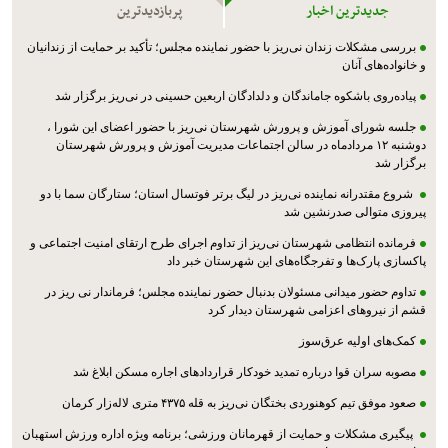
جدیدترین اخبار
پربازدیدترین
بررسی مشکلات زندان نی‌ریز با حضور نماینده مجلس؛ تأکید بر حمایت از زندانیان
و خانواده‌های آنان
پیاده‌روی باشکوه جاماندگان و دلدادگان اربعین حسینی در نی‌ریز برگزار شد
جلسه شورای آموزش و پرورش شهرستان نی‌ریز با حضور اعضای این شورا ،
دوشنبه ۱۲ مردادماه در سالن اجتماعات مدیریت آموزش و پرورش شهرستان
برگزار شد
شروع مقتدرانه نماینده نی‌ریز در لیگ برتر فوتسال استان؛ ستارگان سما با دو
پیروزی متوالی صدرنشین شد
فرمانده انتظامی شهرستان نی‌ریز از تداوم اجرای طرح ارتقای امنیت اجتماعی و
پاکسازی پارک‌ها و تفرجگاه‌های این شهرستان خبر داد
تداوم حضور میدانی مسئولان بدنبال حضور نماینده مجلس؛ فرماندار نی ریز در
قشم از نیروهای اعزامی شهرستان دیدار کرد
کمک‌های اولیه عرق‌سوز
مصوبه سران قوا درباره تمدید خودکار قراردادهای اجاره مسکن ابلاغ شد
صعود موفق تیم کوهنوردی بختگان نی‌ریز به قله ۴۳۷۵ متری لاله‌زار کرمان
پیگیری مشکلات و حمایت از قهرمانان ورزشی؛ برنامه ویژه اداره ورزش استهبان