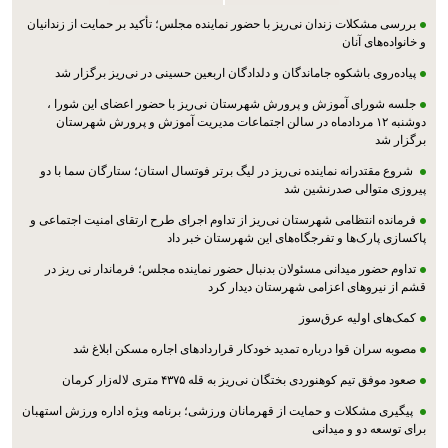
بررسی مشکلات زندان نی‌ریز با حضور نماینده مجلس؛ تأکید بر حمایت از زندانیان
و خانواده‌های آنان
پیاده‌روی باشکوه جاماندگان و دلدادگان اربعین حسینی در نی‌ریز برگزار شد
جلسه شورای آموزش و پرورش شهرستان نی‌ریز با حضور اعضای این شورا ،
دوشنبه ۱۲ مردادماه در سالن اجتماعات مدیریت آموزش و پرورش شهرستان
برگزار شد
شروع مقتدرانه نماینده نی‌ریز در لیگ برتر فوتسال استان؛ ستارگان سما با دو
پیروزی متوالی صدرنشین شد
فرمانده انتظامی شهرستان نی‌ریز از تداوم اجرای طرح ارتقای امنیت اجتماعی و
پاکسازی پارک‌ها و تفرجگاه‌های این شهرستان خبر داد
تداوم حضور میدانی مسئولان بدنبال حضور نماینده مجلس؛ فرماندار نی ریز در
قشم از نیروهای اعزامی شهرستان دیدار کرد
کمک‌های اولیه عرق‌سوز
مصوبه سران قوا درباره تمدید خودکار قراردادهای اجاره مسکن ابلاغ شد
صعود موفق تیم کوهنوردی بختگان نی‌ریز به قله ۴۳۷۵ متری لاله‌زار کرمان
پیگیری مشکلات و حمایت از قهرمانان ورزشی؛ برنامه ویژه اداره ورزش استهبان
برای توسعه دو و میدانی