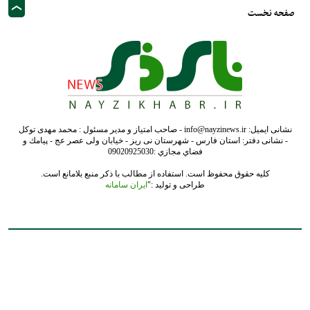
صفحه نخست
نشانی ایمیل: info@nayzinews.ir - صاحب امتیاز و مدیر مسئول : محمد مهدی توکل
- نشانی دفتر: استان فارس - شهرستان نی ریز - خیابان ولی عصر عج - پيامك و
فضاي مجازي :09020925030
کلیه حقوق محفوظ است. استفاده از مطالب با ذکر منبع بلامانع است.
طراحی و تولید :"
ایران سامانه