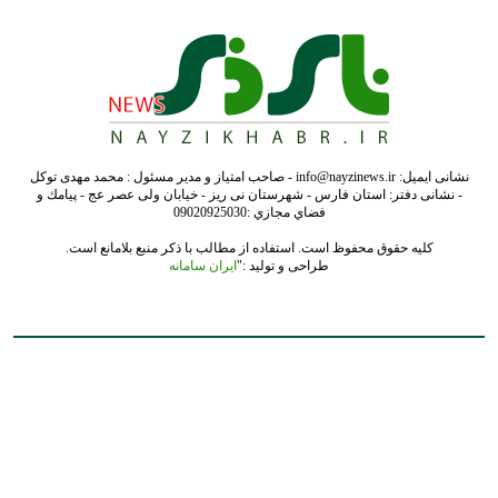
نشانی ایمیل: info@nayzinews.ir - صاحب امتیاز و مدیر مسئول : محمد مهدی توکل
- نشانی دفتر: استان فارس - شهرستان نی ریز - خیابان ولی عصر عج - پيامك و
فضاي مجازي :09020925030
کلیه حقوق محفوظ است. استفاده از مطالب با ذکر منبع بلامانع است.
طراحی و تولید :"
ایران سامانه