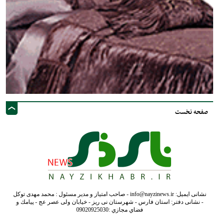
صفحه نخست
نشانی ایمیل: info@nayzinews.ir - صاحب امتیاز و مدیر مسئول : محمد مهدی توکل
- نشانی دفتر: استان فارس - شهرستان نی ریز - خیابان ولی عصر عج - پيامك و
فضاي مجازي :09020925030