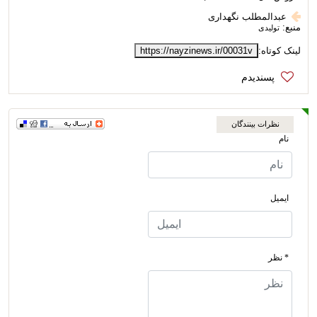
عبدالمطلب نگهداری
منبع:
تولیدی
لینک کوتاه:
https://nayzinews.ir/00031v
نظرات بینندگان
نام
ایمیل
* نظر