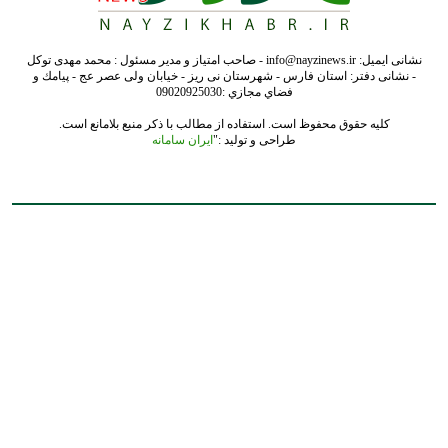
نشانی ایمیل: info@nayzinews.ir - صاحب امتیاز و مدیر مسئول : محمد مهدی توکل
- نشانی دفتر: استان فارس - شهرستان نی ریز - خیابان ولی عصر عج - پيامك و
فضاي مجازي :09020925030
کلیه حقوق محفوظ است. استفاده از مطالب با ذکر منبع بلامانع است.
طراحی و تولید :"
ایران سامانه