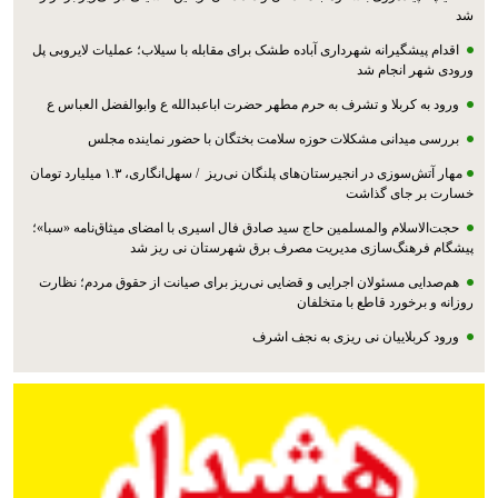
شد
اقدام پیشگیرانه شهرداری آباده طشک برای مقابله با سیلاب؛ عملیات لایروبی پل
ورودی شهر انجام شد
ورود به کربلا و تشرف به حرم مطهر حضرت اباعبدالله ع وابوالفضل العباس ع
بررسی میدانی مشکلات حوزه سلامت بختگان با حضور نماینده مجلس
مهار آتش‌سوزی در انجیرستان‌های پلنگان نی‌ریز / سهل‌انگاری، ۱.۳ میلیارد تومان
خسارت بر جای گذاشت
حجت‌الاسلام والمسلمین حاج سید صادق فال اسیری با امضای میثاق‌نامه «سبا»؛
پیشگام فرهنگ‌سازی مدیریت مصرف برق شهرستان نی ریز شد
هم‌صدایی مسئولان اجرایی و قضایی نی‌ریز برای صیانت از حقوق مردم؛ نظارت
روزانه و برخورد قاطع با متخلفان
ورود کربلاییان نی ریزی به نجف اشرف