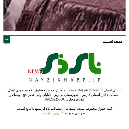
صفحه نخست
نشانی ایمیل: info@nayzinews.ir - صاحب امتیاز و مدیر مسئول : محمد مهدی توکل
- نشانی دفتر: استان فارس - شهرستان نی ریز - خیابان ولی عصر عج - پيامك و
فضاي مجازي :09020925030
کلیه حقوق محفوظ است. استفاده از مطالب با ذکر منبع بلامانع است.
طراحی و تولید :"
ایران سامانه