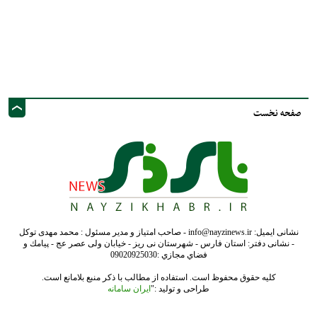
نشانی ایمیل: info@nayzinews.ir - صاحب امتیاز و مدیر مسئول : محمد مهدی توکل
- نشانی دفتر: استان فارس - شهرستان نی ریز - خیابان ولی عصر عج - پيامك و
فضاي مجازي :09020925030
کلیه حقوق محفوظ است. استفاده از مطالب با ذکر منبع بلامانع است.
طراحی و تولید :"
ایران سامانه