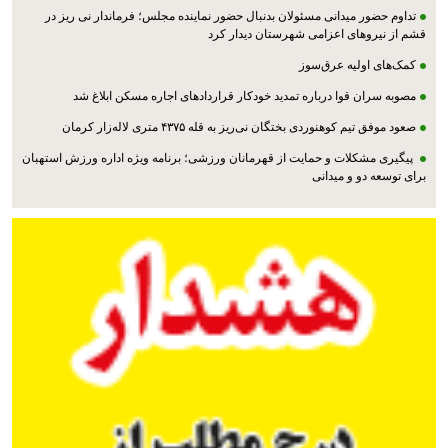
تداوم حضور میدانی مسئولان بدنبال حضور نماینده مجلس؛ فرماندار نی ریز در
قشم از نیروهای اعزامی شهرستان دیدار کرد
کمک‌های اولیه عرق‌سوز
مصوبه سران قوا درباره تمدید خودکار قراردادهای اجاره مسکن ابلاغ شد
صعود موفق تیم کوهنوردی بختگان نی‌ریز به قله ۴۳۷۵ متری لاله‌زار کرمان
پیگیری مشکلات و حمایت از قهرمانان ورزشی؛ برنامه ویژه اداره ورزش استهبان
برای توسعه دو و میدانی