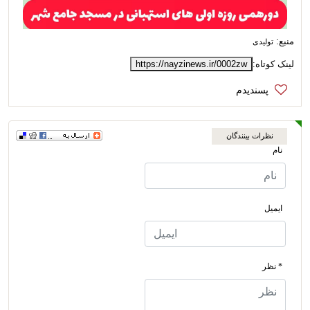
منبع:
تولیدی
لینک کوتاه:
https://nayzinews.ir/0002zw
نظرات بینندگان
نام
ایمیل
* نظر