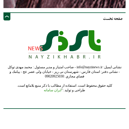
صفحه نخست
نشانی ایمیل: info@nayzinews.ir - صاحب امتیاز و مدیر مسئول : محمد مهدی توکل
- نشانی دفتر: استان فارس - شهرستان نی ریز - خیابان ولی عصر عج - پيامك و
فضاي مجازي :09020925030
کلیه حقوق محفوظ است. استفاده از مطالب با ذکر منبع بلامانع است.
طراحی و تولید :"
ایران سامانه