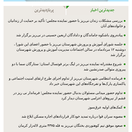
جدیدترین اخبار
پربازدیدترین
بررسی مشکلات زندان نی‌ریز با حضور نماینده مجلس؛ تأکید بر حمایت از زندانیان
و خانواده‌های آنان
پیاده‌روی باشکوه جاماندگان و دلدادگان اربعین حسینی در نی‌ریز برگزار شد
جلسه شورای آموزش و پرورش شهرستان نی‌ریز با حضور اعضای این شورا ،
دوشنبه ۱۲ مردادماه در سالن اجتماعات مدیریت آموزش و پرورش شهرستان
برگزار شد
شروع مقتدرانه نماینده نی‌ریز در لیگ برتر فوتسال استان؛ ستارگان سما با دو
پیروزی متوالی صدرنشین شد
فرمانده انتظامی شهرستان نی‌ریز از تداوم اجرای طرح ارتقای امنیت اجتماعی و
پاکسازی پارک‌ها و تفرجگاه‌های این شهرستان خبر داد
تداوم حضور میدانی مسئولان بدنبال حضور نماینده مجلس؛ فرماندار نی ریز در
قشم از نیروهای اعزامی شهرستان دیدار کرد
کمک‌های اولیه عرق‌سوز
مصوبه سران قوا درباره تمدید خودکار قراردادهای اجاره مسکن ابلاغ شد
صعود موفق تیم کوهنوردی بختگان نی‌ریز به قله ۴۳۷۵ متری لاله‌زار کرمان