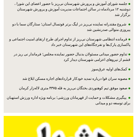
جلسه شورای آموزش و پرورش شهرستان نی‌ریز با حضور اعضای این شورا ،
دوشنبه ۱۲ مردادماه در سالن اجتماعات مدیریت آموزش و پرورش شهرستان
برگزار شد
شروع مقتدرانه نماینده نی‌ریز در لیگ برتر فوتسال استان؛ ستارگان سما با دو
پیروزی متوالی صدرنشین شد
فرمانده انتظامی شهرستان نی‌ریز از تداوم اجرای طرح ارتقای امنیت اجتماعی و
پاکسازی پارک‌ها و تفرجگاه‌های این شهرستان خبر داد
تداوم حضور میدانی مسئولان بدنبال حضور نماینده مجلس؛ فرماندار نی ریز در
قشم از نیروهای اعزامی شهرستان دیدار کرد
کمک‌های اولیه عرق‌سوز
مصوبه سران قوا درباره تمدید خودکار قراردادهای اجاره مسکن ابلاغ شد
صعود موفق تیم کوهنوردی بختگان نی‌ریز به قله ۴۳۷۵ متری لاله‌زار کرمان
پیگیری مشکلات و حمایت از قهرمانان ورزشی؛ برنامه ویژه اداره ورزش استهبان
برای توسعه دو و میدانی