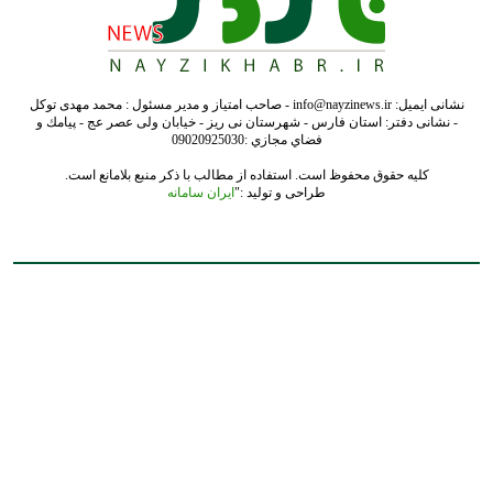
نشانی ایمیل: info@nayzinews.ir - صاحب امتیاز و مدیر مسئول : محمد مهدی توکل
- نشانی دفتر: استان فارس - شهرستان نی ریز - خیابان ولی عصر عج - پيامك و
فضاي مجازي :09020925030
کلیه حقوق محفوظ است. استفاده از مطالب با ذکر منبع بلامانع است.
طراحی و تولید :"
ایران سامانه