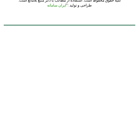
کلیه حقوق محفوظ است. استفاده از مطالب با ذکر منبع بلامانع است.
طراحی و تولید :"
ایران سامانه