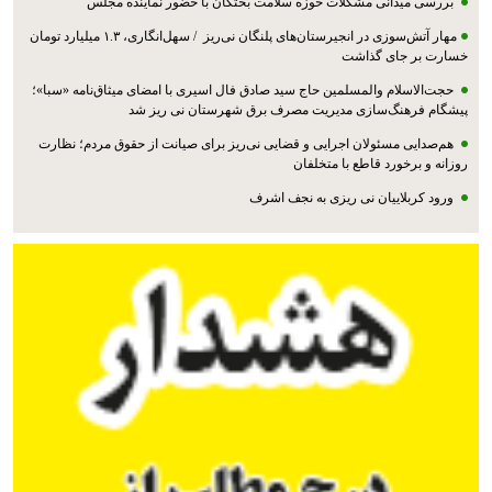
بررسی میدانی مشکلات حوزه سلامت بختگان با حضور نماینده مجلس
مهار آتش‌سوزی در انجیرستان‌های پلنگان نی‌ریز / سهل‌انگاری، ۱.۳ میلیارد تومان
خسارت بر جای گذاشت
حجت‌الاسلام والمسلمین حاج سید صادق فال اسیری با امضای میثاق‌نامه «سبا»؛
پیشگام فرهنگ‌سازی مدیریت مصرف برق شهرستان نی ریز شد
هم‌صدایی مسئولان اجرایی و قضایی نی‌ریز برای صیانت از حقوق مردم؛ نظارت
روزانه و برخورد قاطع با متخلفان
ورود کربلاییان نی ریزی به نجف اشرف