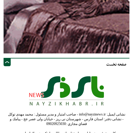
صفحه نخست
نشانی ایمیل: info@nayzinews.ir - صاحب امتیاز و مدیر مسئول : محمد مهدی توکل
- نشانی دفتر: استان فارس - شهرستان نی ریز - خیابان ولی عصر عج - پيامك و
فضاي مجازي :09020925030