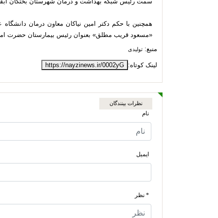
سمت رئیس شبکه بهداشت و درمان شهرستان بختگان ابقا
همچنین با حکم دکتر امین نیاکان معاون درمان دانشگاه 
«مسعود قریب مطلق» بعنوان رئیس بیمارستان حضرت اما
منبع:
تولیدی
لینک کوتاه:
https://nayzinews.ir/0002yG
نظرات بینندگان
نام
ایمیل
* نظر