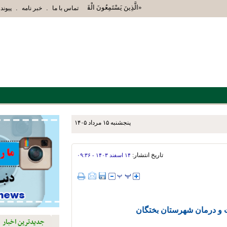
«الَّذِينَ يَسْتَمِعُونَ الْقَوْلَ فَيَتَّبِعُونَ أَحْسَنَهُ أُوْلَئِك
.
.
تماس با ما
خبر نامه
پیوند 
پنجشنبه ۱۵ مرداد ۱۴۰۵
زش استهبان برای توسعه دو و
تاریخ انتشار:
۱۴ اسفند ۱۴۰۳ - ۰۹:۳۶
 و درمان شهرستان بختگان
جدیدترین اخبار