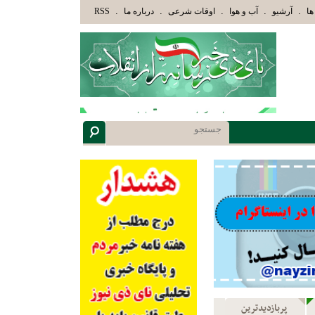
َ الَّذِينَ هَدَاهُمُ اللَّهُ وَأُوْلَئِكَ هُمْ أُوْلُوا الْأَلْبَابِ» عاقلان هدایت یافته،حرفها را میشنوند 
.
.
.
.
.
ها
آرشیو
آب و هوا
اوقات شرعی
درباره ما
RSS
پربازدیدترین