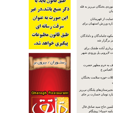
ردی بختگان نی‌ریز به قله
ایت از قهرمانان
داره ورزش استهبان برای
کوه جاماندگان و دلدادگان
ز برگزار شد
رداری آباده طشک برای
ات لایروبی پل ورودی شهر
شرف به حرم مطهر حضرت
 العباس ع
ات حوزه سلامت بختگان
جیرستان‌های پلنگان نی‌ریز
انگاری، ۱.۳ میلیارد تومان خسارت بر جای
لمین حاج سید صادق فال
نامه «سبا»؛ پیشگام