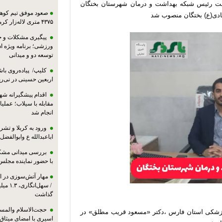
ت رئیس شبکه بهداشت و درمان شهرستان بختگان
صعود موفق تیم کوهنو
هادی(ع) بختگان منصوب شد
۴۳۷۵ متری لاله‌زار کرمان
پیگیری مشکلات و حم
ورزشی؛ برنامه ویژه ا
توسعه دو و میدانی
کلیپ/ پیاده‌روی باش
اربعین حسینی در نی‌ری
اقدام پیشگیرانه شه
مقابله با سیلاب؛ عملی
انجام شد
ورود به کربلا و ت
اباعبدالله ع وابوالفضل
بررسی میدانی مشکل
با حضور نماینده مجلس
مهار آتش‌سوزی در ان
/ سهل‌
گذاشت
حجت‌الاسلام والمس
زشکی استان فارس ،دکتر «مسعود قریب مطلق» در
اسیری با امضای میثاق‌