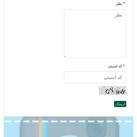
* نظر
* کد امنیتی