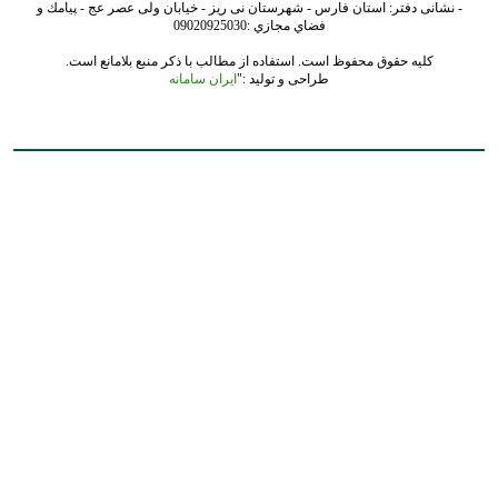
- نشانی دفتر: استان فارس - شهرستان نی ریز - خیابان ولی عصر عج - پيامك و
فضاي مجازي :09020925030
کلیه حقوق محفوظ است. استفاده از مطالب با ذکر منبع بلامانع است.
طراحی و تولید :"
ایران سامانه