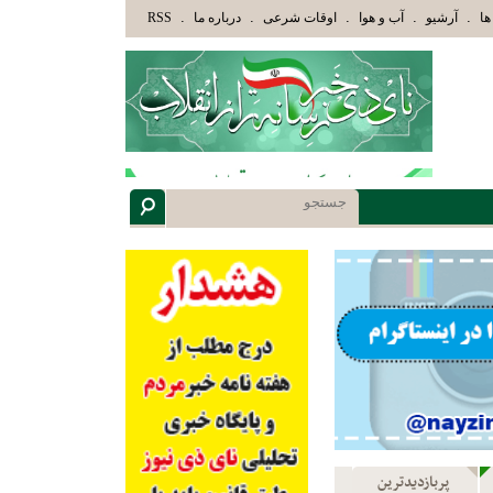
وْلَئِكَ الَّذِينَ هَدَاهُمُ اللَّهُ وَأُوْلَئِكَ هُمْ أُوْلُوا الْأَلْبَابِ» عاقلان هدایت یافته،حرفها را م
.
.
.
.
.
ها
آرشیو
آب و هوا
اوقات شرعی
درباره ما
RSS
پربازدیدترین