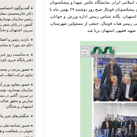
 اسلامی ایران نمایشگاه عکس شهدا و پیشکسوتان
گفت‌وگوی اختصاصی پا
فوتبال شهرستان استهبان به همت اداره ورزش و جوانان و پیشکسوتان فوتبال صبح روز دوشنبه ۲۹ بهمن ماه با
دکتر خان‌محمدی، معا
ستهبان، یگانه شناس رییس اداره ورزش و جوانان،
رئیس سازمان نوسازی،
انی رییس هیات فوتبال، جمعی از مسئولین شهرستان،
کشور، در پایان سفر ی
نی‌ریز، استهبان و بخت
ید فقیهی استهبان برپا شد.
بازدید رئیس و اعضای
«نای ذی نیوز» به مناس
به مناسبت روز خبرنگ
دفتر پایگاه خبری نای‌ذی
حضور مردم در صحنه،
تداوم حرکت انقلاب ا
حضور معاون وزیر آ
سازمان نوسازی، توسع
در نی‌ریز؛ گامی در م
مدارس و تحقق عدالت 
استهبان و بختگان
شگفتی‌های شیر ماد
صدور شناسه ملی بر
تحولی در شفافیت و ه
مردمی