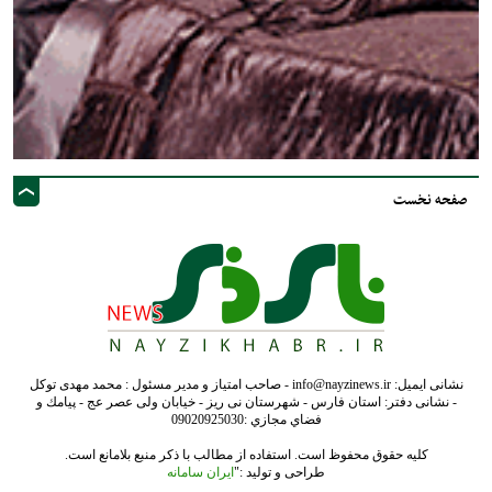
صفحه نخست
نشانی ایمیل: info@nayzinews.ir - صاحب امتیاز و مدیر مسئول : محمد مهدی توکل
- نشانی دفتر: استان فارس - شهرستان نی ریز - خیابان ولی عصر عج - پيامك و
فضاي مجازي :09020925030
کلیه حقوق محفوظ است. استفاده از مطالب با ذکر منبع بلامانع است.
طراحی و تولید :"
ایران سامانه