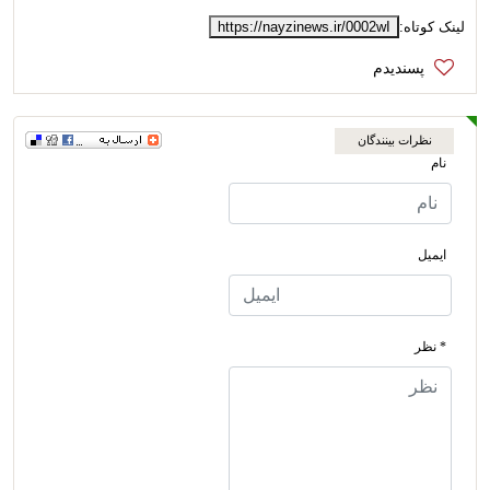
لینک کوتاه:
https://nayzinews.ir/0002wI
نظرات بینندگان
نام
ایمیل
* نظر