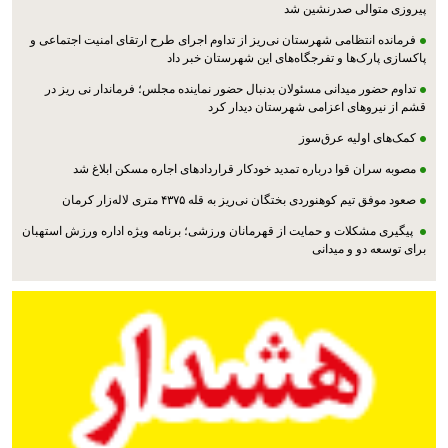
پیروزی متوالی صدرنشین شد
فرمانده انتظامی شهرستان نی‌ریز از تداوم اجرای طرح ارتقای امنیت اجتماعی و
پاکسازی پارک‌ها و تفرجگاه‌های این شهرستان خبر داد
تداوم حضور میدانی مسئولان بدنبال حضور نماینده مجلس؛ فرماندار نی ریز در
قشم از نیروهای اعزامی شهرستان دیدار کرد
کمک‌های اولیه عرق‌سوز
مصوبه سران قوا درباره تمدید خودکار قراردادهای اجاره مسکن ابلاغ شد
صعود موفق تیم کوهنوردی بختگان نی‌ریز به قله ۴۳۷۵ متری لاله‌زار کرمان
پیگیری مشکلات و حمایت از قهرمانان ورزشی؛ برنامه ویژه اداره ورزش استهبان
برای توسعه دو و میدانی