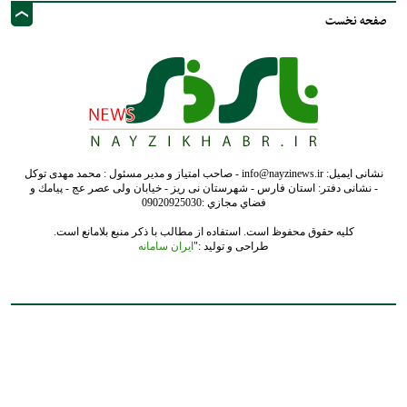
صفحه نخست
نشانی ایمیل: info@nayzinews.ir - صاحب امتیاز و مدیر مسئول : محمد مهدی توکل
- نشانی دفتر: استان فارس - شهرستان نی ریز - خیابان ولی عصر عج - پيامك و
فضاي مجازي :09020925030
کلیه حقوق محفوظ است. استفاده از مطالب با ذکر منبع بلامانع است.
طراحی و تولید :"
ایران سامانه