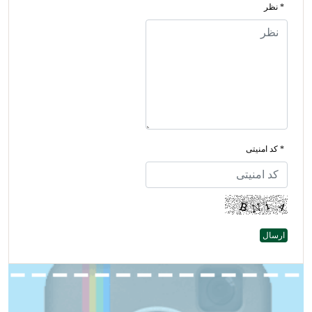
* نظر
* کد امنیتی