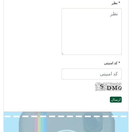
* نظر
* کد امنیتی