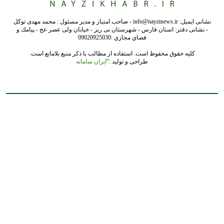
نشانی ایمیل: info@nayzinews.ir - صاحب امتیاز و مدیر مسئول : محمد مهدی توکل
- نشانی دفتر: استان فارس - شهرستان نی ریز - خیابان ولی عصر عج - پيامك و
فضاي مجازي :09020925030
کلیه حقوق محفوظ است. استفاده از مطالب با ذکر منبع بلامانع است.
طراحی و تولید :"
ایران سامانه