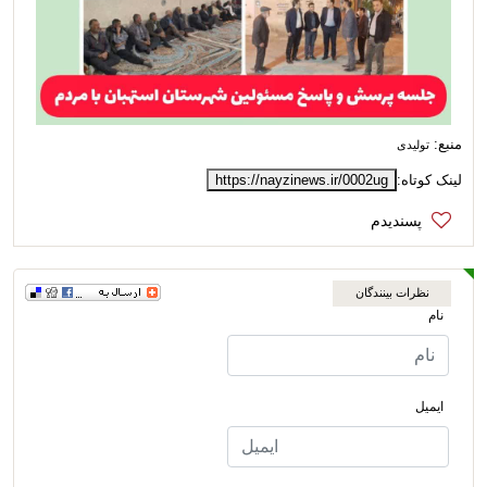
منبع:
تولیدی
لینک کوتاه:
https://nayzinews.ir/0002ug
نظرات بینندگان
نام
ایمیل