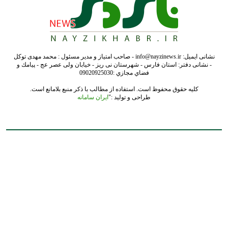
نشانی ایمیل: info@nayzinews.ir - صاحب امتیاز و مدیر مسئول : محمد مهدی توکل
- نشانی دفتر: استان فارس - شهرستان نی ریز - خیابان ولی عصر عج - پيامك و
فضاي مجازي :09020925030
کلیه حقوق محفوظ است. استفاده از مطالب با ذکر منبع بلامانع است.
طراحی و تولید :"
ایران سامانه