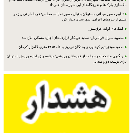
پاکسازی پارک‌ها و تفرجگاه‌های این شهرستان خبر داد
تداوم حضور میدانی مسئولان بدنبال حضور نماینده مجلس؛ فرماندار نی ریز در
قشم از نیروهای اعزامی شهرستان دیدار کرد
کمک‌های اولیه عرق‌سوز
مصوبه سران قوا درباره تمدید خودکار قراردادهای اجاره مسکن ابلاغ شد
صعود موفق تیم کوهنوردی بختگان نی‌ریز به قله ۴۳۷۵ متری لاله‌زار کرمان
پیگیری مشکلات و حمایت از قهرمانان ورزشی؛ برنامه ویژه اداره ورزش استهبان
برای توسعه دو و میدانی