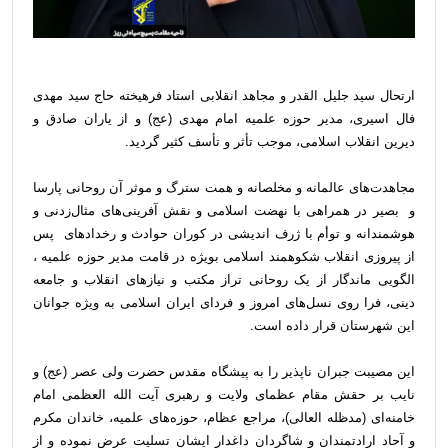
ارتحال سید جلیل القدر و مجاهد انقلابی استاد فرهیخته حاج سید مهدی
فال اسیری، مدیر حوزه علمیه امام مهدی (عج) و از یاران صادق و
دیرین انقلاب اسلامی، موجب تأثر و تأسف کثیر گردید.
مجاهدت‌های عالمانه و مخلصانه و همت سترگ و موثر آن روحانی پارسا
و بصیر در همراهی با نهضت اسلامی و نقش آفرینی‌های مثال‌زدنی و
هوشمندانه و توأم با ژرف اندیشی در کوران حوادث و رخداد‌های پس
از پیروزی انقلاب شکوهمند اسلامی بویژه در قامت مدیر حوزه علمیه ،
الگویی ماندگار از یک روحانی تراز مکتب و نیاز‌های انقلاب و جامعه
دینی، فرا روی نسل‌های امروز و فردای ایران اسلامی به ویژه جوانان
این شهرستان قرار داده است.
این مصیبت جبران ناپذیر را به پیشگاه مقدس حضرت ولی عصر (عج) و
نایب بر حقش مقام عظمای ولایت و رهبری آیت الله العظمی امام
خامنه‌ای (مدظله العالی)، مراجع عظام، حوزه‌های علمیه، خاندان مکرم
و آحاد ارادتمندان و شاگردان داغدار ایشان تسلیت عرض نموده و از