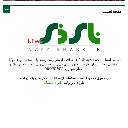
صفحه نخست
نشانی ایمیل: info@nayzinews.ir - صاحب امتیاز و مدیر مسئول : محمد مهدی توکل
- نشانی دفتر: استان فارس - شهرستان نی ریز - خیابان ولی عصر عج - پيامك و
فضاي مجازي :09020925030
کلیه حقوق محفوظ است. استفاده از مطالب با ذکر منبع بلامانع است.
طراحی و تولید :"
ایران سامانه