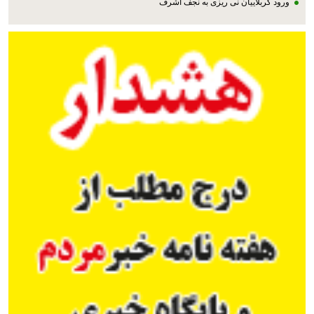
ورود کربلاییان نی ریزی به نجف اشرف