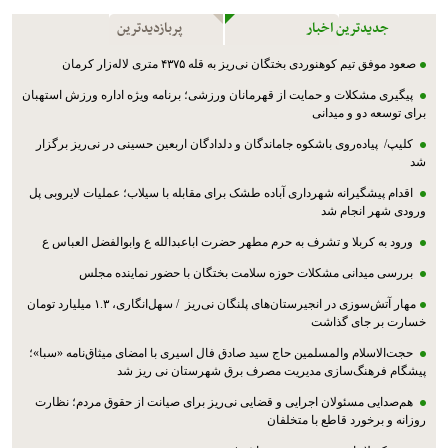
جدیدترین اخبار
پربازدیدترین
صعود موفق تیم کوهنوردی بختگان نی‌ریز به قله ۴۳۷۵ متری لاله‌زار کرمان
پیگیری مشکلات و حمایت از قهرمانان ورزشی؛ برنامه ویژه اداره ورزش استهبان
برای توسعه دو و میدانی
کلیپ/ پیاده‌روی باشکوه جاماندگان و دلدادگان اربعین حسینی در نی‌ریز برگزار
شد
اقدام پیشگیرانه شهرداری آباده طشک برای مقابله با سیلاب؛ عملیات لایروبی پل
ورودی شهر انجام شد
ورود به کربلا و تشرف به حرم مطهر حضرت اباعبدالله ع وابوالفضل العباس ع
بررسی میدانی مشکلات حوزه سلامت بختگان با حضور نماینده مجلس
مهار آتش‌سوزی در انجیرستان‌های پلنگان نی‌ریز / سهل‌انگاری، ۱.۳ میلیارد تومان
خسارت بر جای گذاشت
حجت‌الاسلام والمسلمین حاج سید صادق فال اسیری با امضای میثاق‌نامه «سبا»؛
پیشگام فرهنگ‌سازی مدیریت مصرف برق شهرستان نی ریز شد
هم‌صدایی مسئولان اجرایی و قضایی نی‌ریز برای صیانت از حقوق مردم؛ نظارت
روزانه و برخورد قاطع با متخلفان