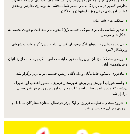
حضور معاون وزیر آموزش و پرورش و رئیس سازمان نوسازی، توسعه و تجهیز
مدارس کشور در نی‌ریز؛ گامی در مسیر شتاب‌بخشی به نوسازی مدارس و تحقق
عدالت آموزشی در نی ریز ، استهبان و بختگان
شگفتی‌های شیر مادر
صدور شناسه ملی برای مواکب حسینی(ع) ؛ تحولی در شفافیت و هویت بخشی به
تشکل های مردمی
نی‌ریز میزبان رقابت‌های لیگ نوجوانان کشتی آزاد فارس؛ گرامیداشت شهدای
ورزشکار لامرد
بررسی مشکلات زندان نی‌ریز با حضور نماینده مجلس؛ تأکید بر حمایت از زندانیان
و خانواده‌های آنان
پیاده‌روی باشکوه جاماندگان و دلدادگان اربعین حسینی در نی‌ریز برگزار شد
جلسه شورای آموزش و پرورش شهرستان نی‌ریز با حضور اعضای این شورا ،
دوشنبه ۱۲ مردادماه در سالن اجتماعات مدیریت آموزش و پرورش شهرستان
برگزار شد
شروع مقتدرانه نماینده نی‌ریز در لیگ برتر فوتسال استان؛ ستارگان سما با دو
پیروزی متوالی صدرنشین شد