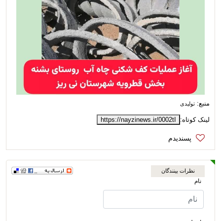
منبع:
تولیدی
لینک کوتاه:
https://nayzinews.ir/0002tI
نظرات بینندگان
نام