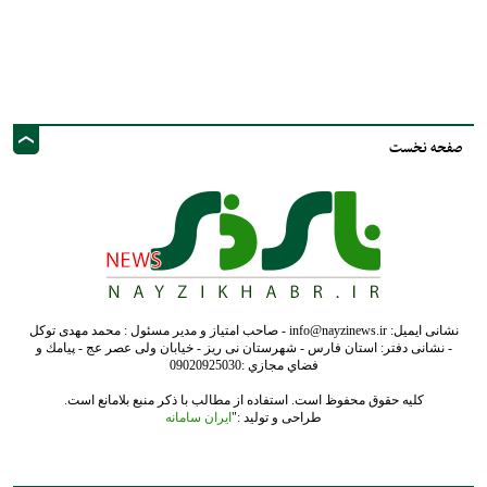
نشانی ایمیل: info@nayzinews.ir - صاحب امتیاز و مدیر مسئول : محمد مهدی توکل
- نشانی دفتر: استان فارس - شهرستان نی ریز - خیابان ولی عصر عج - پيامك و
فضاي مجازي :09020925030
کلیه حقوق محفوظ است. استفاده از مطالب با ذکر منبع بلامانع است.
طراحی و تولید :"
ایران سامانه