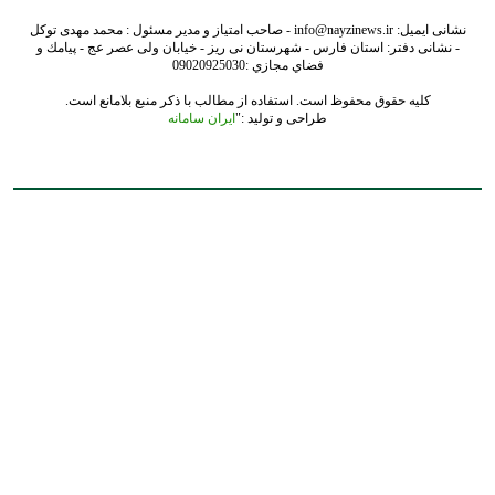
نشانی ایمیل: info@nayzinews.ir - صاحب امتیاز و مدیر مسئول : محمد مهدی توکل
- نشانی دفتر: استان فارس - شهرستان نی ریز - خیابان ولی عصر عج - پيامك و
فضاي مجازي :09020925030
کلیه حقوق محفوظ است. استفاده از مطالب با ذکر منبع بلامانع است.
طراحی و تولید :"
ایران سامانه