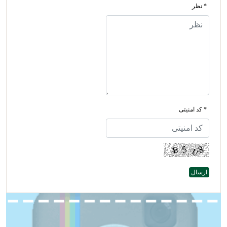
* نظر
* کد امنیتی