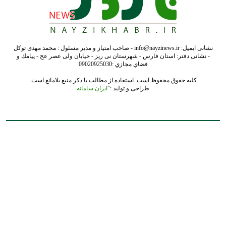
نشانی ایمیل: info@nayzinews.ir - صاحب امتیاز و مدیر مسئول : محمد مهدی توکل
- نشانی دفتر: استان فارس - شهرستان نی ریز - خیابان ولی عصر عج - پيامك و
فضاي مجازي :09020925030
کلیه حقوق محفوظ است. استفاده از مطالب با ذکر منبع بلامانع است.
طراحی و تولید :"
ایران سامانه