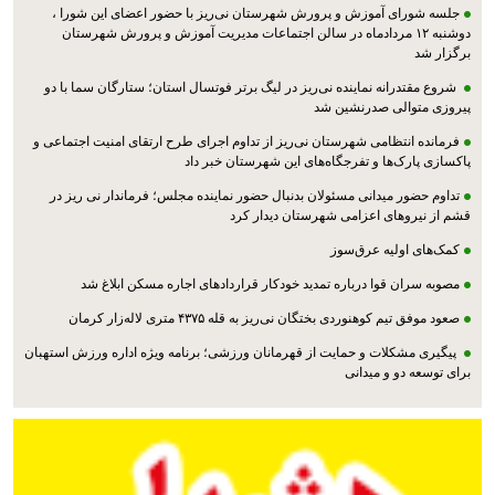
جلسه شورای آموزش و پرورش شهرستان نی‌ریز با حضور اعضای این شورا ،
دوشنبه ۱۲ مردادماه در سالن اجتماعات مدیریت آموزش و پرورش شهرستان
برگزار شد
شروع مقتدرانه نماینده نی‌ریز در لیگ برتر فوتسال استان؛ ستارگان سما با دو
پیروزی متوالی صدرنشین شد
فرمانده انتظامی شهرستان نی‌ریز از تداوم اجرای طرح ارتقای امنیت اجتماعی و
پاکسازی پارک‌ها و تفرجگاه‌های این شهرستان خبر داد
تداوم حضور میدانی مسئولان بدنبال حضور نماینده مجلس؛ فرماندار نی ریز در
قشم از نیروهای اعزامی شهرستان دیدار کرد
کمک‌های اولیه عرق‌سوز
مصوبه سران قوا درباره تمدید خودکار قراردادهای اجاره مسکن ابلاغ شد
صعود موفق تیم کوهنوردی بختگان نی‌ریز به قله ۴۳۷۵ متری لاله‌زار کرمان
پیگیری مشکلات و حمایت از قهرمانان ورزشی؛ برنامه ویژه اداره ورزش استهبان
برای توسعه دو و میدانی