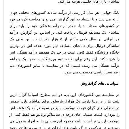
تماشای بازی های چلسی هزینه می کند.
بانک جهانی، هر سال گزارشی از درآمد سالانه کشورهای مختلف جهان
ارائه می دهد و با استناد به این گزارش، می توان محاسبه کرد هر فرد
در کشورهای مختلف دنیا، چقدر از درآمد هفتگی خود را باید برای
تماشای یک مسابقه فوتبال پرداخت کند. بر اساس این گزارش، درآمد
هر ایرانی در سال کمی بیشتر از ۵ هزار دلار است. این یعنی یک
تماشاگر فوتبال برای تماشای مسابقه تیم مورد علاقه اش در بهترین
جایگاه ورزشگاه فقط کافی است در حد یک هفدهم درآمد هفتگی اش
را هزینه کند. این رقم برای طبقه دوم ورزشگاه به حدود یک پنجاهم
درآمد هفتگی می رسد؛ قیمتی که در مقایسه با سایر کشورهای دنیا
رقم بسیار پایینی محسوب می شود.
اسپانیایی های گرانفروش
در مقایسه بین کشورهای اروپایی، دو تیم مطرح اسپانیا گران ترین
بلیت ها را در دنیا دارند. یک هوادار بارسلونا برای تماشای بازی تیمش
در صندلی های گران قیمت نیوکمپ، باید دو سوم درآمد یک هفته اش
را بپردازد. قیمت صندلی های درجه ی سانتیاگو برنابئو هم فقط کمی از
نیوکمپ ارزان تر است. البته معمولا این صندلی ها به افراد متمول می
رسند و در نیوکمپ بزرگ بلیت های ارزان تر برای مردم عادی وجود