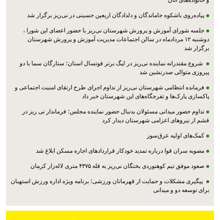
و خانواده‌های آنان
پیاده‌روی باشکوه جاماندگان و دلدادگان اربعین حسینی در نی‌ریز برگزار شد
جلسه شورای آموزش و پرورش شهرستان نی‌ریز با حضور اعضای این شورا ،
دوشنبه ۱۲ مردادماه در سالن اجتماعات مدیریت آموزش و پرورش شهرستان
برگزار شد
شروع مقتدرانه نماینده نی‌ریز در لیگ برتر فوتسال استان؛ ستارگان سما با دو
پیروزی متوالی صدرنشین شد
فرمانده انتظامی شهرستان نی‌ریز از تداوم اجرای طرح ارتقای امنیت اجتماعی و
پاکسازی پارک‌ها و تفرجگاه‌های این شهرستان خبر داد
تداوم حضور میدانی مسئولان بدنبال حضور نماینده مجلس؛ فرماندار نی ریز در
قشم از نیروهای اعزامی شهرستان دیدار کرد
کمک‌های اولیه عرق‌سوز
مصوبه سران قوا درباره تمدید خودکار قراردادهای اجاره مسکن ابلاغ شد
صعود موفق تیم کوهنوردی بختگان نی‌ریز به قله ۴۳۷۵ متری لاله‌زار کرمان
پیگیری مشکلات و حمایت از قهرمانان ورزشی؛ برنامه ویژه اداره ورزش استهبان
برای توسعه دو و میدانی