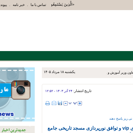
«الَّذِينَ يَسْتَمِعُونَ الْقَوْلَ فَيَتَّبِعُونَ أَحْسَنَهُ أُ
.
.
تماس با ما
خبر نامه
پیوند 
يکشنبه ۱۸ مرداد ۱۴۰۵
عاون وزیر آموزش و پرورش و
‌روزه به شهرستان‌های نی‌ریز،
تاریخ انتشار:
۲۴ آذر ۱۴۰۳ - ۱۲:۵۲
ی ریز پاسخ دهند
تکلیف وعده ساخت پردیس سینمایی ، میهمانسرای vip و توافق نورپردازی مسجد تاریخی جامع
جدیدترین اخبار