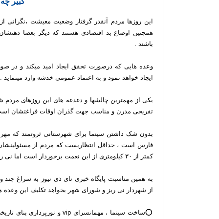
کبیر چه
این روزها مردم آنقدر گرفتار وضعیت معیشت ،نگرانی از 
همچنین اوضاع بد اقتصادی هستند که دیگر بعضا ذهنشان 
باشند .
وعده هایی که درصورت تحقق ایجاد امید میکند و در صور
ایجاد خواهد نمود و به اعتماد عمومی خدشه وارد مینماید .
یکی از مهمترین چالشها و دغدغه های این روزهای مردم 
تفریحی مدرن و مناسب جهت گذران اوقات فراغتشان اس
بدون شک داشتن سینما برای شهرستانی ثروتمند که مهر 
فارس است ، حداقل انتظاریست که مردم از مسئولینشان د
کمتر از ۳۰ کیلومتری از این نعمت برخوردار است اما نی ریز نه!
به همین مناسبت پایگاه خبری نای ذی نیوز به سراغ چند و
از شهردار نی ریز و شورای شهر بخواهد تکلیف این وعده ه
⭕️ساخت سینما ، مهمانسرای vip 