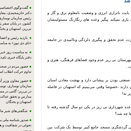
 شد
گفت‌وگوی اختصاصی پا
بایت ناترازی انرژی و وضعیت نامعلوم برق و گاز و
دکتر خان‌محمدی، معا
رئیس سازمان نوسازی،
یاری نمیکند پیگیر وعده های رنگارنگ مسئولینشان
کشور، در پایان سفر ی
نی‌ریز، استهبان و بخت
بازدید رئیس و اعضای
ت عدم تحقق و پیگیری دلزدگی وناامیدی در جامعه
«نای ذی نیوز» به مناس
به مناسبت روز خبرنگ
دفتر پایگاه خبری نای‌ذی
شهرستان نی ریز عدم وجود فضاهای فرهنگی، هنری و
ت .
حضور مردم در صحنه،
تداوم حرکت انقلاب ا
صنعتی بودن بر پیشانی دارد و بهشت معادن استان
حضور معاون وزیر آ
سازمان نوسازی، توسع
ارند ،خصوصا وقتی می‌بینیم که استهبان در فاصله
در نی‌ریز؛ گامی در م
مدارس و تحقق عدالت 
استهبان و بختگان
عده شهرداری نی ریز در یکی دو سال گذشته رفته تا
شگفتی‌های شیر ماد
ا چه شد؟
صدور شناسه ملی بر
تحولی در شفافیت و ه
و نورپردازی بنای تاریخی گردشگری مسجد جامع کبیر توسط یک شرکت بین
مردمی