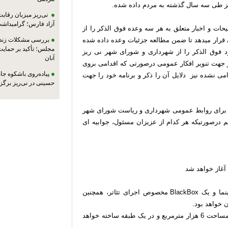
ز طی سه سال گذشته به مردم داده شده.
نی‌ریز میزبان رقاب
آزاد فارس؛ گرامیداش
حات و اخبار متعلق به هر سه وعده فوق الذکر را از
ن قرار میدهد تا ضمن مطالعه جزئیات وعده داده شده
بررسی مشکلات زندان
مجلس؛ تأکید بر حمایت ا
فوق الذکر را از شهرداری و شورای شهر نی ریز
آنان
 جهت تنویر افکار عمومی درصورتی که اقدامی بروی
پیاده‌روی باشکوه جام
می نشده نیز دلایل آن را ذکر و برنامه خود را جهت
حسینی در نی‌ریز برگز
ی برای روابط عمومی شهرداری و ریاست شورای شهر
 درصورتیکه هر کدام از عزیزان مسئول، جوابیه ای
پردیس سینمایی شهرداری نی ریز شامل سه سالن سینما و یک BlackBox مخصوص اجرای تئاتر، همچنین
ن خواهد بود.
این ساختمان با زیربنایی بیشتر از 3200 متر در زمینی به مساحت 6 هزار مترمربع و در یک طبقه ساخته خواهد