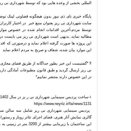
المللی بخشی از وعده هایی بود که توسط شهرداری نی ری
پایگاه خبری نای ذی نیوز بدون هیچگونه قضاوتی لینک توضی
سایت شهرداری نی ریز بعنوان منبع خبر در اختیار کاربرا
توسط مردم،آخرین اقدامات انجام شده در خصوص موارد 
مطالبه نماید، بدیهی است شهرداری نی ریز می بایست در
این پروژه ها صورت گرفته اعلام نماید و درصورتی که اقدا
این موارد بیان شده، شفاف و صریح به مردم اعلام نماید
‼️ *گفتنیست این خبر بطور جداگانه از طریق فضای مجاز
نی ریز ارسال گردید و طبق قانون مطبوعات آمادگی داریم
در این خصوص دارند منتشر نماییم*
۱-ساخت پردیس سینمایی شهرداری نی ر یز در سال 1402 آغاز خواهد شد
https://www.neyriz.ir/fa/news/1131
گالری نمایش آثار هنری، فضای اجرای تئاتر روباز و رستورا
شد.