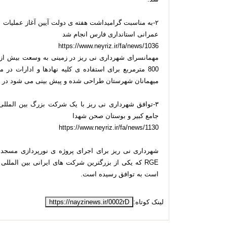
۲-به مناسبت گرامیداشت هفته ی دولت آیین آغاز عملیات
عمرانی استانداری فارس انجام شد
https://www.neyriz.ir/fa/news/1036
800 مترمربع برای استفاده ی کلیه نهادها و ادارات 
میهمانان شهرستان طراحی شده و پیش بینی می شود در 
۳-توافق شهرداری نی ریز با یک شرکت بزرگ بین المللی
جامع کبیر و بوستان صحن شهدا
https://www.neyriz.ir/fa/news/1130
شهرداری نی ریز برای اجرای پروژه ی نورپردازی مسجد
RGE که یکی از بزرگترین شرکت های ایرانی بین الملل
است به توافق رسیده است.
لینک کوتاه:
https://nayzinews.ir/0002rD