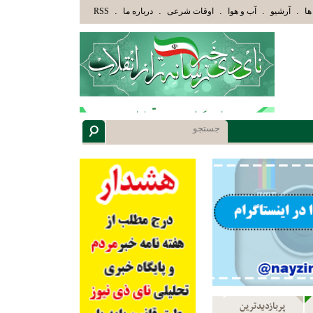
وْلَئِكَ الَّذِينَ هَدَاهُمُ اللَّهُ وَأُوْلَئِكَ هُمْ أُوْلُوا الْأَلْبَابِ» عاقلان هدایت یافته،حرفها را م
.
.
.
.
.
ها
آرشیو
آب و هوا
اوقات شرعی
درباره ما
RSS
پربازدیدترین