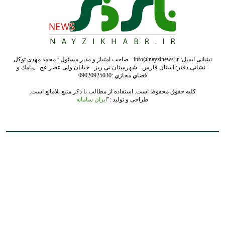
نشانی ایمیل: info@nayzinews.ir - صاحب امتیاز و مدیر مسئول : محمد مهدی توکل
- نشانی دفتر: استان فارس - شهرستان نی ریز - خیابان ولی عصر عج - پيامك و
فضاي مجازي :09020925030
کلیه حقوق محفوظ است. استفاده از مطالب با ذکر منبع بلامانع است.
طراحی و تولید :"
ایران سامانه