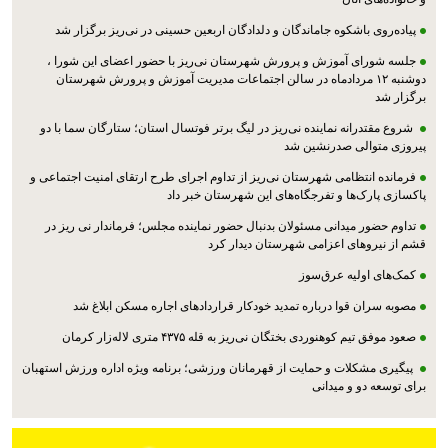
پیاده‌روی باشکوه جاماندگان و دلدادگان اربعین حسینی در نی‌ریز برگزار شد
جلسه شورای آموزش و پرورش شهرستان نی‌ریز با حضور اعضای این شورا ،
دوشنبه ۱۲ مردادماه در سالن اجتماعات مدیریت آموزش و پرورش شهرستان
برگزار شد
شروع مقتدرانه نماینده نی‌ریز در لیگ برتر فوتسال استان؛ ستارگان سما با دو
پیروزی متوالی صدرنشین شد
فرمانده انتظامی شهرستان نی‌ریز از تداوم اجرای طرح ارتقای امنیت اجتماعی و
پاکسازی پارک‌ها و تفرجگاه‌های این شهرستان خبر داد
تداوم حضور میدانی مسئولان بدنبال حضور نماینده مجلس؛ فرماندار نی ریز در
قشم از نیروهای اعزامی شهرستان دیدار کرد
کمک‌های اولیه عرق‌سوز
مصوبه سران قوا درباره تمدید خودکار قراردادهای اجاره مسکن ابلاغ شد
صعود موفق تیم کوهنوردی بختگان نی‌ریز به قله ۴۳۷۵ متری لاله‌زار کرمان
پیگیری مشکلات و حمایت از قهرمانان ورزشی؛ برنامه ویژه اداره ورزش استهبان
برای توسعه دو و میدانی