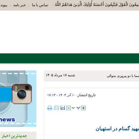
مِعُونَ الْقَوْلَ فَيَتَّبِعُونَ أَحْسَنَهُ أُوْلَئِكَ الَّذِينَ هَدَاهُمُ اللَّهُ وَأُوْلَئِكَ هُمْ أُوْلُ
.
.
تماس با ما
خبر نامه
پیوند 
شنبه ۱۷ مرداد ۱۴۰۵
ما با دو پیروزی متوالی
تاریخ انتشار:
۱۰ آذر ۱۴۰۳ - ۱۷:۱۳
ید گمنام در استهبان
جدیدترین اخبار