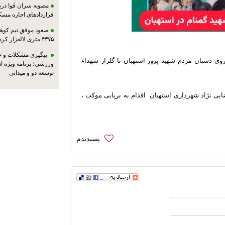
مصوبه سران قوا دربا
قراردادهای اجاره مسک
صعود موفق تیم کوهنو
۴۳۷۵ متری لاله‌زار کرمان
پیگیری مشکلات و حم
وی دستان مردم شهید پرور استهبان تا گلزار شهداء
ورزشی؛ برنامه ویژه ا
توسعه دو و میدانی
یی نژاد شهرداری استهبان اقدام به برپایی موکب ،