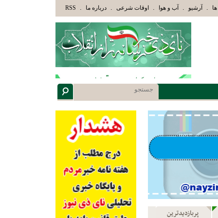
وا الْأَلْبَابِ» عاقلان هدایت یافته،حرفها را میشنوند و سپس بهترین را انتخاب میکنند(سوره مبارکه زمر آیه 18)
.
.
.
.
.
ها
آرشیو
آب و هوا
اوقات شرعی
درباره ما
RSS
پربازدیدترین