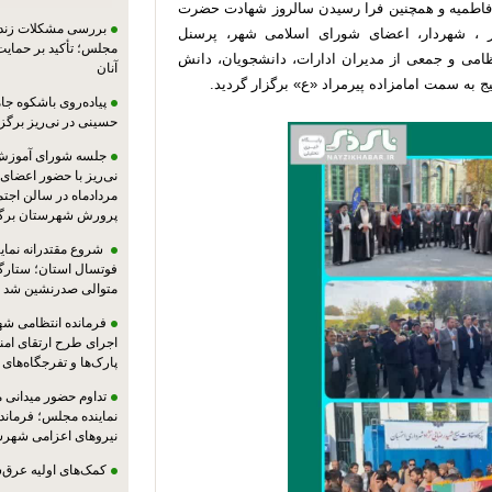
م فاطمیه و همچنین فرا رسیدن سالروز شهادت حضرت
بررسی مشکلات زندان
ر ، شهردار، اعضای شورای اسلامی شهر، پرسنل
مجلس؛ تأکید بر حمایت ا
امی و جمعی از مدیران ادارات، دانشجویان، دانش
آنان
 به سمت امامزاده پیرمراد «ع» برگزار گردید.
پیاده‌روی باشکوه جام
حسینی در نی‌ریز برگز
جلسه شورای آموزش
مردادماه در سالن اجت
پرورش شهرستان برگز
شروع مقتدرانه نمایند
فوتسال استان؛ ستارگا
متوالی صدرنشین شد
فرمانده انتظامی شهر
اجرای طرح ارتقای امن
پارک‌ها و تفرجگاه‌های
تداوم حضور میدانی 
نماینده مجلس؛ فرماندا
نیروهای اعزامی شهرست
کمک‌های اولیه عرق‌