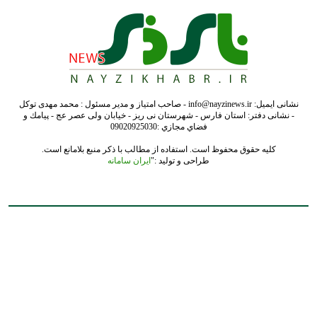
نشانی ایمیل: info@nayzinews.ir - صاحب امتیاز و مدیر مسئول : محمد مهدی توکل
- نشانی دفتر: استان فارس - شهرستان نی ریز - خیابان ولی عصر عج - پيامك و
فضاي مجازي :09020925030
کلیه حقوق محفوظ است. استفاده از مطالب با ذکر منبع بلامانع است.
طراحی و تولید :"
ایران سامانه