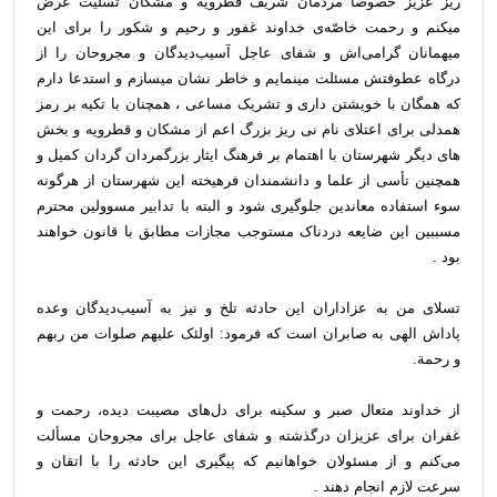
ریز عزیز خصوصاً مردمان شریف قطرویه و مشکان تسلیت عرض
میکنم و رحمت خاصّه‌ی خداوند غفور و رحیم و شکور را برای این
میهمانان گرامی‌اش و شفای عاجل آسیب‌دیدگان و مجروحان را از
درگاه عطوفتش مسئلت مینمایم و خاطر نشان میسازم و استدعا دارم
که همگان با خویشتن داری و تشریک مساعی ، همچنان با تکیه بر رمز
همدلی برای اعتلای نام نی ریز بزرگ اعم از مشکان و قطرویه و بخش
های دیگر شهرستان با اهتمام بر فرهنگ ایثار بزرگمردان گردان کمیل و
همچنین تأسی از علما و دانشمندان فرهیخته این شهرستان از هرگونه
سوء استفاده معاندین جلوگیری شود و البته با تدابیر مسوولین محترم
مسببین این ضایعه دردناک مستوجب مجازات مطابق با قانون خواهند
بود .
تسلای من به عزاداران این حادثه تلخ و نیز به آسیب‌دیدگان وعده
پاداش الهی به صابران است که فرمود: اولئک علیهم صلوات من ربهم
و رحمة.
از خداوند متعال صبر و سکینه برای دل‌های مصیبت‌ دیده، رحمت و
غفران برای عزیزان درگذشته و شفای عاجل برای مجروحان مسألت
می‌کنم و از مسئولان خواهانیم که پیگیری این حادثه را با اتقان و
سرعت لازم انجام دهند .