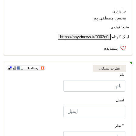
برادرتان
محسن مصطفی پور
منبع:
تولیدی
لینک کوتاه:
https://nayzinews.ir/0002q0
نظرات بینندگان
نام
ایمیل
* نظر