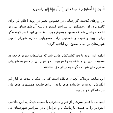
الَّذينَ إِذا أَصابَتهُم مُصيبَةٌ قالوا إِنّا لِلَّهِ وَإِنّا إِلَيهِ راجِعونَ
در روزهای گذشته گزارشاتی در خصوص‌ تغییر در روند اعلام بار برای
کامیون داران زحمتکش در سراسر کشور و بالتبع آن شهرستان نی ریز
اعلام و واصل شد که همین موضوع موجب تقاضای این قشر کوششگر
برای بهبود وضعیت و همچنین اراده مسوولین محترم شورای تأمین
شهرستان بر انجام صحیح این ابلاغیه گردید .
ادامه این روند باعث کشمکش هایی شد که متاسفانه دیروز فاجعه ی
مصیبت باری در منطقه به وقوع پیوست و عزیزانی از جمع همشهریان
محترم مان شهادت گونه به دیدار حق شتافتند .
این ضایعه دردناک آنچنان جانکاه است که بی شک تا مدت ها آثار غم
انگیزش علاوه بر خانواده های داغدار برای جامعه همشهری های مان
نیز ماندگار خواهد بود .
اینجانب با قلبی سرشار از غم و همدردی با مصیبت‌دیدگان، این حادثه‌ی
اندوه‌بار را به همه‌ی بازماندگان و عزاداران در سراسر شهرستان نی