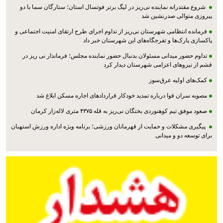
شروع مقتدرانه نماینده نی‌ریز در لیگ برتر فوتسال استان؛ ستارگان سما با دو
پیروزی متوالی صدرنشین شد
فرمانده انتظامی شهرستان نی‌ریز از تداوم اجرای طرح ارتقای امنیت اجتماعی و
پاکسازی پارک‌ها و تفرجگاه‌های این شهرستان خبر داد
تداوم حضور میدانی مسئولان بدنبال حضور نماینده مجلس؛ فرماندار نی ریز در
قشم از نیروهای اعزامی شهرستان دیدار کرد
کمک‌های اولیه عرق‌سوز
مصوبه سران قوا درباره تمدید خودکار قراردادهای اجاره مسکن ابلاغ شد
صعود موفق تیم کوهنوردی بختگان نی‌ریز به قله ۴۳۷۵ متری لاله‌زار کرمان
پیگیری مشکلات و حمایت از قهرمانان ورزشی؛ برنامه ویژه اداره ورزش استهبان
برای توسعه دو و میدانی