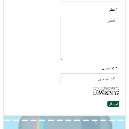
* نظر
* کد امنیتی