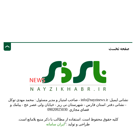
صفحه نخست
نشانی ایمیل: info@nayzinews.ir - صاحب امتیاز و مدیر مسئول : محمد مهدی توکل
- نشانی دفتر: استان فارس - شهرستان نی ریز - خیابان ولی عصر عج - پيامك و
فضاي مجازي :09020925030
کلیه حقوق محفوظ است. استفاده از مطالب با ذکر منبع بلامانع است.
طراحی و تولید :"
ایران سامانه