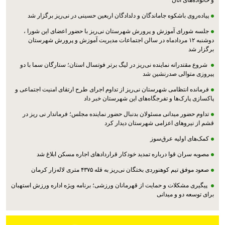
و خانواده‌های آنان
پیاده‌روی باشکوه جاماندگان و دلدادگان اربعین حسینی در نی‌ریز برگزار شد
جلسه شورای آموزش و پرورش شهرستان نی‌ریز با حضور اعضای این شورا ،
دوشنبه ۱۲ مردادماه در سالن اجتماعات مدیریت آموزش و پرورش شهرستان
برگزار شد
شروع مقتدرانه نماینده نی‌ریز در لیگ برتر فوتسال استان؛ ستارگان سما با دو
پیروزی متوالی صدرنشین شد
فرمانده انتظامی شهرستان نی‌ریز از تداوم اجرای طرح ارتقای امنیت اجتماعی و
پاکسازی پارک‌ها و تفرجگاه‌های این شهرستان خبر داد
تداوم حضور میدانی مسئولان بدنبال حضور نماینده مجلس؛ فرماندار نی ریز در
قشم از نیروهای اعزامی شهرستان دیدار کرد
کمک‌های اولیه عرق‌سوز
مصوبه سران قوا درباره تمدید خودکار قراردادهای اجاره مسکن ابلاغ شد
صعود موفق تیم کوهنوردی بختگان نی‌ریز به قله ۴۳۷۵ متری لاله‌زار کرمان
پیگیری مشکلات و حمایت از قهرمانان ورزشی؛ برنامه ویژه اداره ورزش استهبان
برای توسعه دو و میدانی