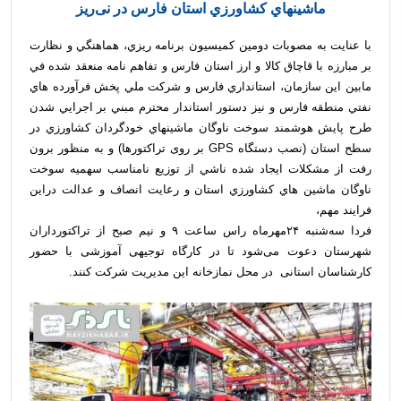
ماشينهاي كشاورزي استان فارس در نی‌ریز
با عنايت به مصوبات دومين كميسيون برنامه ريزي، هماهنگي و نظارت
بر مبارزه با قاچاق كالا و ارز استان فارس و تفاهم نامه منعقد شده في
مابين اين سازمان، استانداري فارس و شركت ملي پخش فرآورده هاي
نفتي منطقه فارس و نيز دستور استاندار محترم مبني بر اجرايي شدن
طرح پايش هوشمند سوخت ناوگان ماشينهاي خودگردان كشاورزي در
سطح استان (نصب دستگاه GPS بر روی تراکتورها) و به منظور برون
رفت از مشكلات ايجاد شده ناشي از توزيع نامناسب سهميه سوخت
ناوگان ماشين هاي كشاورزي استان و رعايت انصاف و عدالت دراين
فرايند مهم،
فردا سه‌شنبه ۲۴مهرماه راس ساعت ۹ و نیم صبح از تراکتورداران
شهرستان دعوت می‌شود تا در کارگاه توجیهی آموزشی با حضور
کارشناسان استانی در محل نمازخانه این مدیریت شرکت کنند.