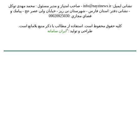
نشانی ایمیل: info@nayzinews.ir - صاحب امتیاز و مدیر مسئول : محمد مهدی توکل
- نشانی دفتر: استان فارس - شهرستان نی ریز - خیابان ولی عصر عج - پيامك و
فضاي مجازي :09020925030
کلیه حقوق محفوظ است. استفاده از مطالب با ذکر منبع بلامانع است.
طراحی و تولید :"
ایران سامانه