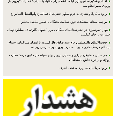
اقدام پیشگیرانه شهرداری آباده طشک برای مقابله با سیلاب؛ عملیات لایروبی پل
ورودی شهر انجام شد
ورود به کربلا و تشرف به حرم مطهر حضرت اباعبدالله ع وابوالفضل العباس ع
بررسی میدانی مشکلات حوزه سلامت بختگان با حضور نماینده مجلس
مهار آتش‌سوزی در انجیرستان‌های پلنگان نی‌ریز / سهل‌انگاری، ۱.۳ میلیارد تومان
خسارت بر جای گذاشت
حجت‌الاسلام والمسلمین حاج سید صادق فال اسیری با امضای میثاق‌نامه «سبا»؛
پیشگام فرهنگ‌سازی مدیریت مصرف برق شهرستان نی ریز شد
هم‌صدایی مسئولان اجرایی و قضایی نی‌ریز برای صیانت از حقوق مردم؛ نظارت
روزانه و برخورد قاطع با متخلفان
ورود کربلاییان نی ریزی به نجف اشرف