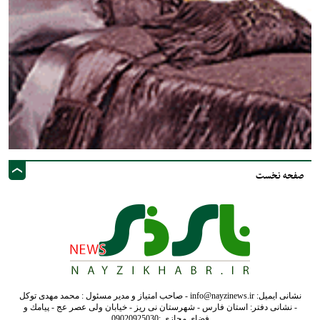
صفحه نخست
نشانی ایمیل: info@nayzinews.ir - صاحب امتیاز و مدیر مسئول : محمد مهدی توکل
- نشانی دفتر: استان فارس - شهرستان نی ریز - خیابان ولی عصر عج - پيامك و
فضاي مجازي :09020925030