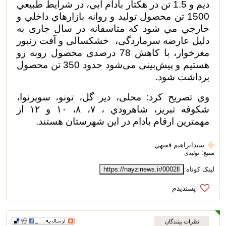
ديم و 1.5 تن در هکتار بادام آبي، در شرايط طبيعي
1500 تن محصول توليد و روانه بازار‌هاي داخلي و
خارجي مي شود که متاسفانه در سال جاری به
دلیل عارضه سرمازدگی،
خشکسالی و آفت زنبور
مغزخوار، با کاهش 78 درصدی محصول روبه رو
هستیم و پیش‌بینی می‌شود حدود 350 تن محصول
برداشت شود.
وي تصريح كرد: محلی، دير گل، تونو، سوپرنوا،
شکوفه تبریز، شاهرودي ، ۷، ۸، ۱۰ و ۱۲ از
مهمترين ارقام بادام در اين شهرستان هستند.
سيدابراهيم فقيهي
منبع:
تولیدی
لینک کوتاه:
https://nayzinews.ir/0002lI
نظرات بینندگان