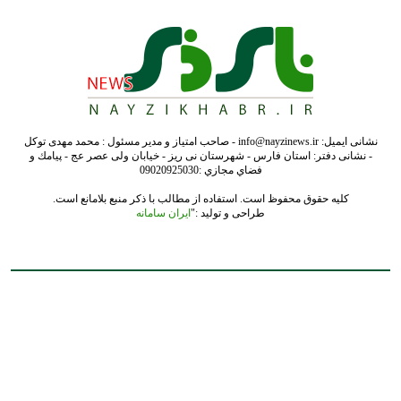
نشانی ایمیل: info@nayzinews.ir - صاحب امتیاز و مدیر مسئول : محمد مهدی توکل
- نشانی دفتر: استان فارس - شهرستان نی ریز - خیابان ولی عصر عج - پيامك و
فضاي مجازي :09020925030
کلیه حقوق محفوظ است. استفاده از مطالب با ذکر منبع بلامانع است.
طراحی و تولید :"
ایران سامانه