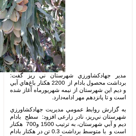
مدير جهادكشاورزي شهرستان ني ريز گفت:
برداشت محصول بادام از
2200 هكتار باغ‌هاي آبي
و ديم اين شهرستان از نیمه شهریورماه آغاز شده
است و تا پانزدهم مهر ادامه‌دارد.
به گزارش روابط عمومي مديريت جهادكشاورزي
شهرستان ني‌ريز، نادر زارعی افزود:
سطح
بادام
ديم و آبي شهرستان، به ترتيب 1500 و700
هكتار
است و
با متوسط برداشت 0.3 تن در هکتار بادام