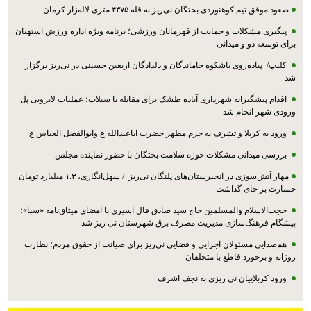
صعود موفق تیم کوهنوردی بختگان نی‌ریز به قله ۴۳۷۵ متری لاله‌زار کرمان
پیگیری مشکلات و حمایت از قهرمانان ورزشی؛ برنامه ویژه اداره ورزش استهبان
برای توسعه دو و میدانی
کلیپ/ پیاده‌روی باشکوه جاماندگان و دلدادگان اربعین حسینی در نی‌ریز برگزار
شد
اقدام پیشگیرانه شهرداری آباده طشک برای مقابله با سیلاب؛ عملیات لایروبی پل
ورودی شهر انجام شد
ورود به کربلا و تشرف به حرم مطهر حضرت اباعبدالله ع وابوالفضل العباس ع
بررسی میدانی مشکلات حوزه سلامت بختگان با حضور نماینده مجلس
مهار آتش‌سوزی در انجیرستان‌های پلنگان نی‌ریز / سهل‌انگاری، ۱.۳ میلیارد تومان
خسارت بر جای گذاشت
حجت‌الاسلام والمسلمین حاج سید صادق فال اسیری با امضای میثاق‌نامه «سبا»؛
پیشگام فرهنگ‌سازی مدیریت مصرف برق شهرستان نی ریز شد
هم‌صدایی مسئولان اجرایی و قضایی نی‌ریز برای صیانت از حقوق مردم؛ نظارت
روزانه و برخورد قاطع با متخلفان
ورود کربلاییان نی ریزی به نجف اشرف