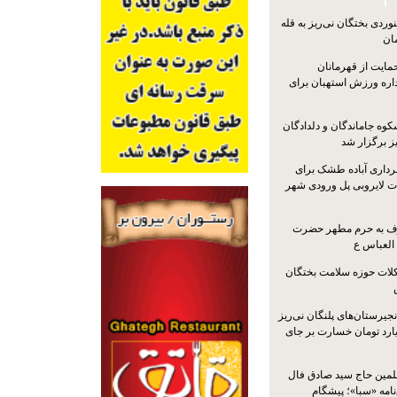
ردی بختگان نی‌ریز به قله
ایت از قهرمانان
داره ورزش استهبان برای
کوه جاماندگان و دلدادگان
ز برگزار شد
رداری آباده طشک برای
ات لایروبی پل ورودی شهر
شرف به حرم مطهر حضرت
 العباس ع
ات حوزه سلامت بختگان
جیرستان‌های پلنگان نی‌ریز
انگاری، ۱.۳ میلیارد تومان خسارت بر جای
لمین حاج سید صادق فال
نامه «سبا»؛ پیشگام