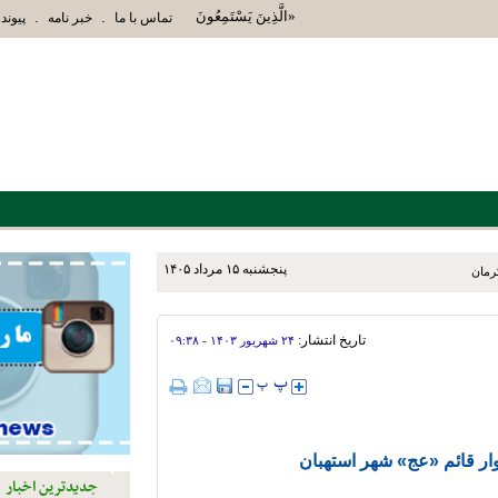
«الَّذِينَ يَسْتَمِعُونَ الْقَوْلَ فَيَتَّبِعُونَ أَحْسَنَهُ أُوْلَ
.
.
تماس با ما
خبر نامه
پیوند 
پنجشنبه ۱۵ مرداد ۱۴۰۵
تاریخ انتشار:
۲۴ شهريور ۱۴۰۳ - ۰۹:۳۸
ار قائم «عج» شهر استهبان
جدیدترین اخبار