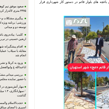
غچه های بلوار قائم در دستور کار شهرداری قرار
صعود موفق تیم کوهنو
۴۳۷۵ متری لاله‌زار کرمان
پیگیری مشکلات و حم
ورزشی؛ برنامه ویژه ا
توسعه دو و میدانی
کلیپ/ پیاده‌روی باش
اربعین حسینی در نی‌ری
اقدام پیشگیرانه شه
مقابله با سیلاب؛ عملی
انجام شد
ورود به کربلا و ت
اباعبدالله ع وابوالفضل
بررسی میدانی مشکل
با حضور نماینده مجلس
مهار آتش‌سوزی در ان
/ سهل‌
گذاشت
حجت‌الاسلام والمس
اسیری با امضای میثاق‌