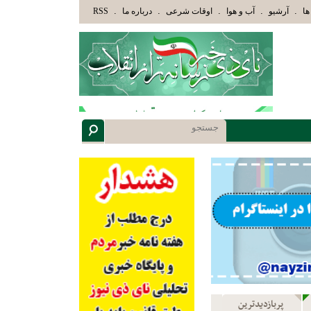
ئِكَ الَّذِينَ هَدَاهُمُ اللَّهُ وَأُوْلَئِكَ هُمْ أُوْلُوا الْأَلْبَابِ» عاقلان هدایت یافته،حرفها را میشنو
.
.
.
.
.
ها
آرشیو
آب و هوا
اوقات شرعی
درباره ما
RSS
پربازدیدترین