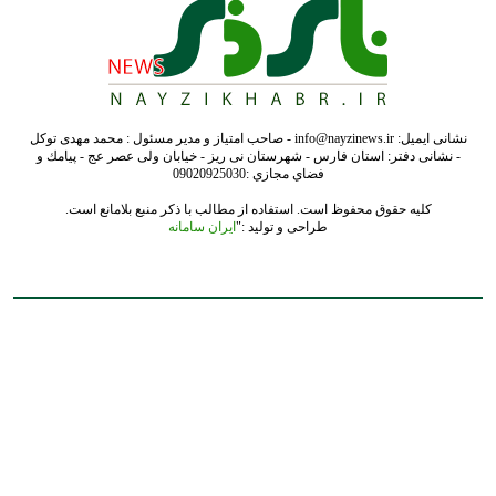
نشانی ایمیل: info@nayzinews.ir - صاحب امتیاز و مدیر مسئول : محمد مهدی توکل
- نشانی دفتر: استان فارس - شهرستان نی ریز - خیابان ولی عصر عج - پيامك و
فضاي مجازي :09020925030
کلیه حقوق محفوظ است. استفاده از مطالب با ذکر منبع بلامانع است.
طراحی و تولید :"
ایران سامانه