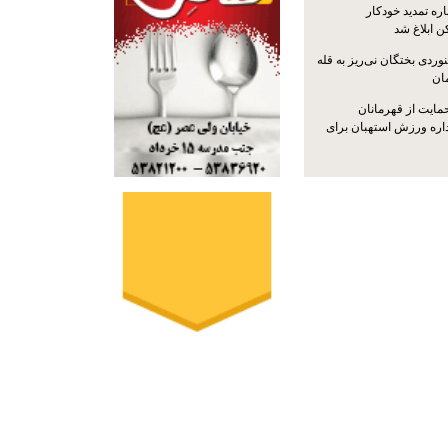
ره تمدید خودکار
ن ابلاغ شد
ردی بختگان نی‌ریز به قله
ایت از قهرمانان
داره ورزش استهبان برای