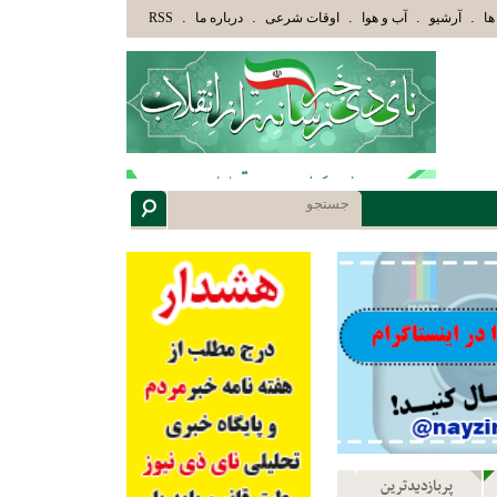
وْلَئِكَ الَّذِينَ هَدَاهُمُ اللَّهُ وَأُوْلَئِكَ هُمْ أُوْلُوا الْأَلْبَابِ» عاقلان هدایت یافته،حرفها را می
.
.
.
.
.
ها
آرشیو
آب و هوا
اوقات شرعی
درباره ما
RSS
پربازدیدترین