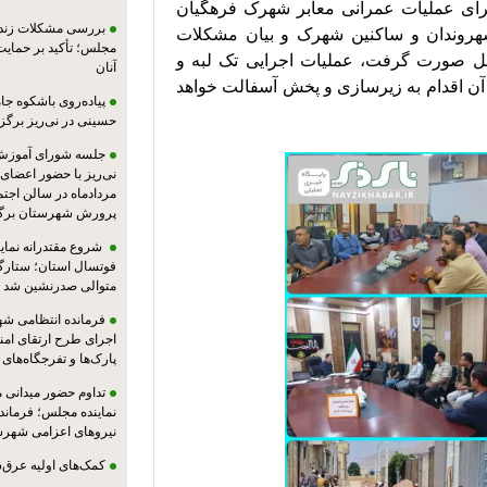
مهندس جوکار شهردار استهبان با اعلام خبر اجرای عملیات عمرانی معابر شهرک فرهگیان 
بررسی مشکلات زندان
تصریح کرد؛ با توجه به درخواست های مکرر شهروندان و ساکنین شهرک و بیان مشکلات 
مجلس؛ تأکید بر حمایت ا
محله، بازدید میدانی با حضور کارشناسان از محل صورت گرفت، عملیات اجرایی تک لبه و 
آنان
جدول گذاری شروع گردید و انشالله پس از اتمام آن اقدام به زیرسازی و پخش آسفالت خواهد 
پیاده‌روی باشکوه جام
حسینی در نی‌ریز برگز
جلسه شورای آموزش
مردادماه در سالن اجت
پرورش شهرستان برگز
شروع مقتدرانه نمایند
فوتسال استان؛ ستارگا
متوالی صدرنشین شد
فرمانده انتظامی شهر
اجرای طرح ارتقای امن
پارک‌ها و تفرجگاه‌های
تداوم حضور میدانی 
نماینده مجلس؛ فرماندا
نیروهای اعزامی شهرست
کمک‌های اولیه عرق‌