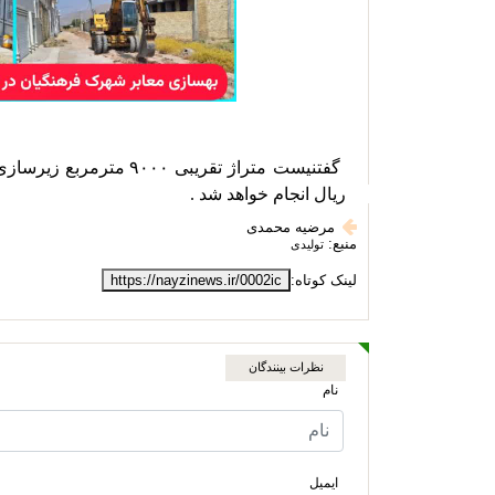
ریال انجام خواهد شد . 
مرضیه محمدی
منبع:
تولیدی
لینک کوتاه:
https://nayzinews.ir/0002ic
نظرات بینندگان
نام
ایمیل