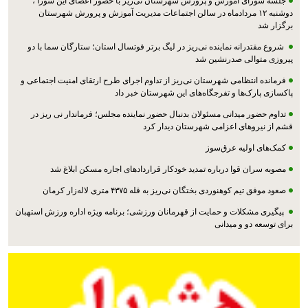
جلسه شورای آموزش و پرورش شهرستان نی‌ریز با حضور اعضای این شورا ،
دوشنبه ۱۲ مردادماه در سالن اجتماعات مدیریت آموزش و پرورش شهرستان
برگزار شد
شروع مقتدرانه نماینده نی‌ریز در لیگ برتر فوتسال استان؛ ستارگان سما با دو
پیروزی متوالی صدرنشین شد
فرمانده انتظامی شهرستان نی‌ریز از تداوم اجرای طرح ارتقای امنیت اجتماعی و
پاکسازی پارک‌ها و تفرجگاه‌های این شهرستان خبر داد
تداوم حضور میدانی مسئولان بدنبال حضور نماینده مجلس؛ فرماندار نی ریز در
قشم از نیروهای اعزامی شهرستان دیدار کرد
کمک‌های اولیه عرق‌سوز
مصوبه سران قوا درباره تمدید خودکار قراردادهای اجاره مسکن ابلاغ شد
صعود موفق تیم کوهنوردی بختگان نی‌ریز به قله ۴۳۷۵ متری لاله‌زار کرمان
پیگیری مشکلات و حمایت از قهرمانان ورزشی؛ برنامه ویژه اداره ورزش استهبان
برای توسعه دو و میدانی