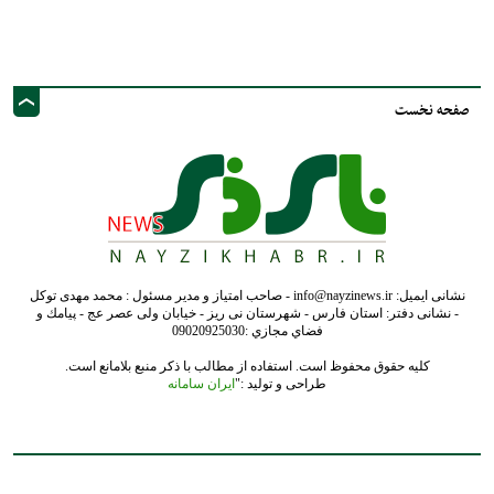
نشانی ایمیل: info@nayzinews.ir - صاحب امتیاز و مدیر مسئول : محمد مهدی توکل
- نشانی دفتر: استان فارس - شهرستان نی ریز - خیابان ولی عصر عج - پيامك و
فضاي مجازي :09020925030
کلیه حقوق محفوظ است. استفاده از مطالب با ذکر منبع بلامانع است.
طراحی و تولید :"
ایران سامانه