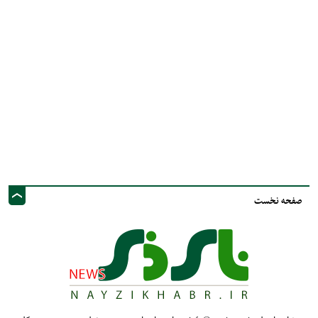
صفحه نخست
نشانی ایمیل: info@nayzinews.ir - صاحب امتیاز و مدیر مسئول : محمد مهدی توکل
- نشانی دفتر: استان فارس - شهرستان نی ریز - خیابان ولی عصر عج - پيامك و
فضاي مجازي :09020925030
کلیه حقوق محفوظ است. استفاده از مطالب با ذکر منبع بلامانع است.
طراحی و تولید :"
ایران سامانه