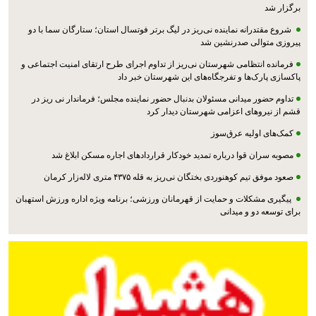
برگزار شد
شروع مقتدرانه نماینده نی‌ریز در لیگ برتر فوتسال استان؛ ستارگان سما با دو
پیروزی متوالی صدرنشین شد
فرمانده انتظامی شهرستان نی‌ریز از تداوم اجرای طرح ارتقای امنیت اجتماعی و
پاکسازی پارک‌ها و تفرجگاه‌های این شهرستان خبر داد
تداوم حضور میدانی مسئولان بدنبال حضور نماینده مجلس؛ فرماندار نی ریز در
قشم از نیروهای اعزامی شهرستان دیدار کرد
کمک‌های اولیه عرق‌سوز
مصوبه سران قوا درباره تمدید خودکار قراردادهای اجاره مسکن ابلاغ شد
صعود موفق تیم کوهنوردی بختگان نی‌ریز به قله ۴۳۷۵ متری لاله‌زار کرمان
پیگیری مشکلات و حمایت از قهرمانان ورزشی؛ برنامه ویژه اداره ورزش استهبان
برای توسعه دو و میدانی