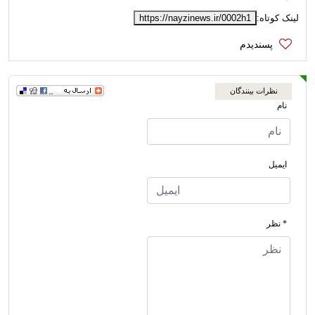
لینک کوتاه:
https://nayzinews.ir/0002h1
نظرات بینندگان
نام
ایمیل
* نظر