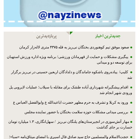
جدیدترین اخبار
پربازدیدترین
صعود موفق تیم کوهنوردی بختگان نی‌ریز به قله ۴۳۷۵ متری لاله‌زار کرمان
پیگیری مشکلات و حمایت از قهرمانان ورزشی؛ برنامه ویژه اداره ورزش استهبان
برای توسعه دو و میدانی
کلیپ/ پیاده‌روی باشکوه جاماندگان و دلدادگان اربعین حسینی در نی‌ریز برگزار
شد
اقدام پیشگیرانه شهرداری آباده طشک برای مقابله با سیلاب؛ عملیات لایروبی پل
ورودی شهر انجام شد
ورود به کربلا و تشرف به حرم مطهر حضرت اباعبدالله ع وابوالفضل العباس ع
بررسی میدانی مشکلات حوزه سلامت بختگان با حضور نماینده مجلس
مهار آتش‌سوزی در انجیرستان‌های پلنگان نی‌ریز / سهل‌انگاری، ۱.۳ میلیارد تومان
خسارت بر جای گذاشت
حجت‌الاسلام والمسلمین حاج سید صادق فال اسیری با امضای میثاق‌نامه «سبا»؛