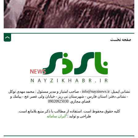
صفحه نخست
نشانی ایمیل: info@nayzinews.ir - صاحب امتیاز و مدیر مسئول : محمد مهدی توکل
- نشانی دفتر: استان فارس - شهرستان نی ریز - خیابان ولی عصر عج - پيامك و
فضاي مجازي :09020925030
کلیه حقوق محفوظ است. استفاده از مطالب با ذکر منبع بلامانع است.
طراحی و تولید :"
ایران سامانه