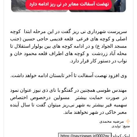
سرپرست شهرداری نی ریز گفت در این مرحله ابتدا  کوچه 
اصلی و کوچه های فرعی  قلعه قدیمی حاجی حسین (جنب 
مسجد الجواد ع) و در ادامه کوچه های بین بولوار استقلال تا 
محله آباد زردشت  و کوچه های اطراف قلعه محمود خان و 
مهندس طوسی همچنین در گفتگو با نای ذی نیوز عنوان نمود 
در صورت حمایت بیشتر  مسولین درخصوص اختصاص 
سهمیه قیر بیشتر به شهر نی‌ریز میتوان گفت تا سال آینده 
معبر خاکی در شهر نخواهند ماند.
مرضیه محمدی
منبع:
تولیدی
لینک کوتاه:
https://nayzinews.ir/0002gv