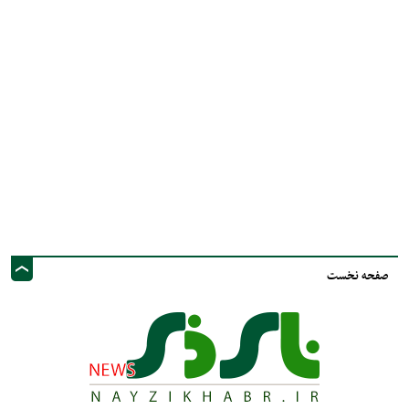
صفحه نخست
نشانی ایمیل: info@nayzinews.ir - صاحب امتیاز و مدیر مسئول : محمد مهدی توکل
- نشانی دفتر: استان فارس - شهرستان نی ریز - خیابان ولی عصر عج - پيامك و
فضاي مجازي :09020925030
کلیه حقوق محفوظ است. استفاده از مطالب با ذکر منبع بلامانع است.
طراحی و تولید :"
ایران سامانه