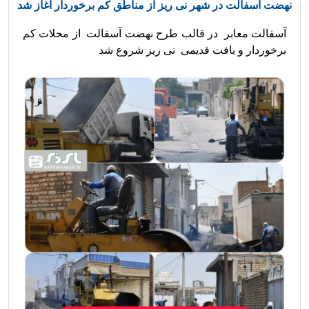
نهضت آسفالت در شهر نی ریز از مناطق کم برخوردار آغاز شد
آسفالت معابر  در قالب طرح نهضت آسفالت  از محلات کم 