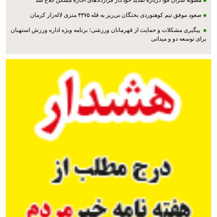
مصوبه سران قوا درباره تمدید خودکار قراردادهای اجاره مسکن ابلاغ شد
صعود موفق تیم کوهنوردی بختگان نی‌ریز به قله ۴۳۷۵ متری لاله‌زار کرمان
پیگیری مشکلات و حمایت از قهرمانان ورزشی؛ برنامه ویژه اداره ورزش استهبان
برای توسعه دو و میدانی