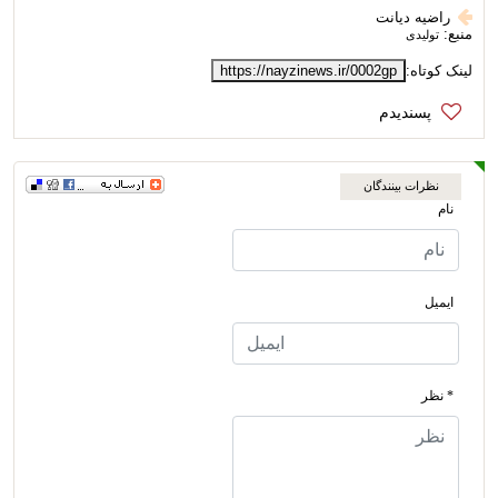
راضیه دیانت
منبع:
تولیدی
لینک کوتاه:
https://nayzinews.ir/0002gp
نظرات بینندگان
نام
ایمیل
* نظر