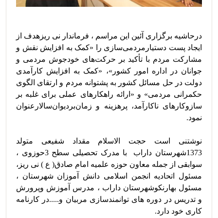
درحاشیه برگزاری آئین این مراسم ، فرماندار نی ریزهدف از 
ایجاد پست دستیارمردمی‌سازی را «کمک به افزایش نقش و 
مشارکت مردم با تأکید بر حرکت‌های خودجوش مردمی و 
جوانان در اداره امور کشور»، «کمک به افزایش کارآمدی 
دولت در حل مسائل کشور به پشتوانه مردم و ارتقای الگوی 
حکمرانی مردمی» و «ارائه راهکارهای عملی برای غلبه بر 
سازوکارهای ناکارآمد، پرهزینه و زمان‌بردیوان‌سالارعنوان 
نوشتنی است حجت الاسلام مقداد شفیعی متولد 
1373شهرستان داراب  با مدرک تحصیلی سطح 3حوزوی ، 
سوابقی از جمله معاون حوزه علمیه امام صادق( ع ) نی ریز، 
مسئول اتحادیه انجمن اسلامی دانش آموزان شهرستان ، 
مسئول بهارنکوشهرستان داراب ، مدرس آموزش وپرورش 
و تدریس در دوره های توانمندسازی مربیان و.....در کارنامه 
کاری خود دارد.