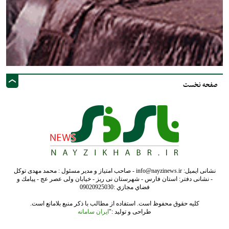
صفحه نخست
نشانی ایمیل: info@nayzinews.ir - صاحب امتیاز و مدیر مسئول : محمد مهدی توکل
- نشانی دفتر: استان فارس - شهرستان نی ریز - خیابان ولی عصر عج - پيامك و
فضاي مجازي :09020925030
کلیه حقوق محفوظ است. استفاده از مطالب با ذکر منبع بلامانع است.
طراحی و تولید :"
ایران سامانه