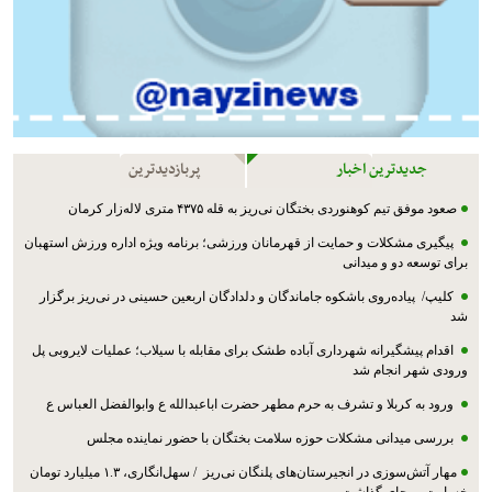
جدیدترین اخبار
پربازدیدترین
صعود موفق تیم کوهنوردی بختگان نی‌ریز به قله ۴۳۷۵ متری لاله‌زار کرمان
پیگیری مشکلات و حمایت از قهرمانان ورزشی؛ برنامه ویژه اداره ورزش استهبان
برای توسعه دو و میدانی
کلیپ/ پیاده‌روی باشکوه جاماندگان و دلدادگان اربعین حسینی در نی‌ریز برگزار
شد
اقدام پیشگیرانه شهرداری آباده طشک برای مقابله با سیلاب؛ عملیات لایروبی پل
ورودی شهر انجام شد
ورود به کربلا و تشرف به حرم مطهر حضرت اباعبدالله ع وابوالفضل العباس ع
بررسی میدانی مشکلات حوزه سلامت بختگان با حضور نماینده مجلس
مهار آتش‌سوزی در انجیرستان‌های پلنگان نی‌ریز / سهل‌انگاری، ۱.۳ میلیارد تومان
خسارت بر جای گذاشت