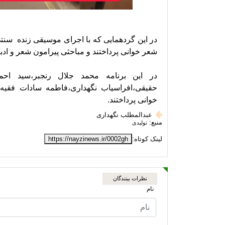
خوانی پرداختند.
عبدالمطلب نگهداری
منبع:
تولیدی
لینک کوتاه:
https://nayzinews.ir/0002gh
نظرات بینندگان
نام