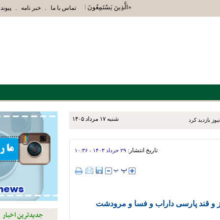
«الَّذِينَ يَسْتَمِعُونَ الْقَوْلَ فَيَتَّبِعُونَ أَحْسَنَهُ أُوْلَ
.
.
تماس با ما
خبر نامه
پیوند 
شنبه ۱۷ مرداد ۱۴۰۵
یوز بازدید کرد
تاریخ انتشار:
۲۹ خرداد ۱۴۰۳ - ۱۰:۳۶
 و قند پارسی داراب و فسا و مرودشت
جدیدترین اخبار