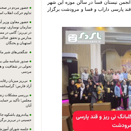
عصر روز چهارشنبه ۲۳ خرداد ۱۴۰۳ با میزبانی انجمن نیستان فسا در سالن موزه این شهر 
حضور مردم در صحنه،
نشست مشترک انجمنهای ادبی گلبانگ نی ریز و قند پارسی داراب و فسا و مرودشت برگزار 
تداوم حرکت انقلاب ا
حضور معاون وزیر آ
سازمان نوسازی، توسع
در نی‌ریز؛ گامی در م
مدارس و تحقق عدالت 
استهبان و بختگان
شگفتی‌های شیر ماد
صدور شناسه ملی بر
تحولی در شفافیت و ه
مردمی
نی‌ریز میزبان رقاب
آزاد فارس؛ گرامیداش
بررسی مشکلات زندان
مجلس؛ تأکید بر حمایت ا
آنان
پیاده‌روی باشکوه جام
حسینی در نی‌ریز برگز
جلسه شورای آموزش