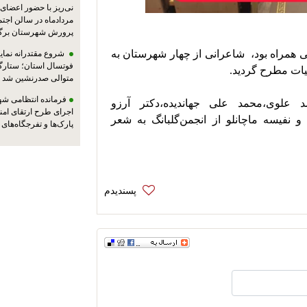
مردادماه در سالن اجت
پرورش شهرستان برگز
در این گردهمایی که با اجرای موسیقی زنده  سنتی همراه بود،  شاعرانی از چهار شهرستان به 
شروع مقتدرانه نمایند
فوتسال استان؛ ستارگا
متوالی صدرنشین شد
فرمانده انتظامی شهر
در این برنامه محمد جلال رنجبر،سید احمد علوی،محمد علی جهاندیده،دکتر آرزو 
اجرای طرح ارتقای امن
حقیقی،افراسیاب نگهداری،فاطمه سادات فقیه و نفیسه ماچانلو از انجمن‌گلبانگ به شعر 
پارک‌ها و تفرجگاه‌های