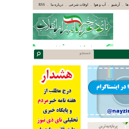
ئِكَ الَّذِينَ هَدَاهُمُ اللَّهُ وَأُوْلَئِكَ هُمْ أُوْلُوا الْأَلْبَابِ» عاقلان هدایت یافته،حرفها را میشنون
.
.
.
.
.
ها
آرشیو
آب و هوا
اوقات شرعی
درباره ما
RSS
پربازدیدترین