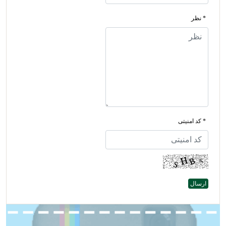
* نظر
* کد امنیتی