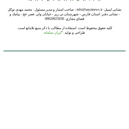
نشانی ایمیل: info@nayzinews.ir - صاحب امتیاز و مدیر مسئول : محمد مهدی توکل
- نشانی دفتر: استان فارس - شهرستان نی ریز - خیابان ولی عصر عج - پيامك و
فضاي مجازي :09020925030
کلیه حقوق محفوظ است. استفاده از مطالب با ذکر منبع بلامانع است.
طراحی و تولید :"
ایران سامانه