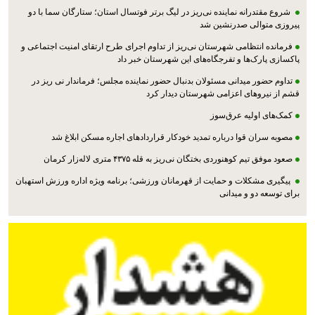
شروع مقتدرانه نماینده نی‌ریز در لیگ برتر فوتسال استان؛ ستارگان سما با دو
پیروزی متوالی صدرنشین شد
فرمانده انتظامی شهرستان نی‌ریز از تداوم اجرای طرح ارتقای امنیت اجتماعی و
پاکسازی پارک‌ها و تفرجگاه‌های این شهرستان خبر داد
تداوم حضور میدانی مسئولان بدنبال حضور نماینده مجلس؛ فرماندار نی ریز در
قشم از نیروهای اعزامی شهرستان دیدار کرد
کمک‌های اولیه عرق‌سوز
مصوبه سران قوا درباره تمدید خودکار قراردادهای اجاره مسکن ابلاغ شد
صعود موفق تیم کوهنوردی بختگان نی‌ریز به قله ۴۳۷۵ متری لاله‌زار کرمان
پیگیری مشکلات و حمایت از قهرمانان ورزشی؛ برنامه ویژه اداره ورزش استهبان
برای توسعه دو و میدانی