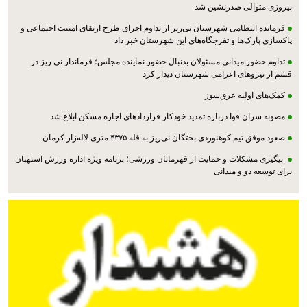
پیروزی متوالی صدرنشین شد
فرمانده انتظامی شهرستان نی‌ریز از تداوم اجرای طرح ارتقای امنیت اجتماعی و
پاکسازی پارک‌ها و تفرجگاه‌های این شهرستان خبر داد
تداوم حضور میدانی مسئولان بدنبال حضور نماینده مجلس؛ فرماندار نی ریز در
قشم از نیروهای اعزامی شهرستان دیدار کرد
کمک‌های اولیه عرق‌سوز
مصوبه سران قوا درباره تمدید خودکار قراردادهای اجاره مسکن ابلاغ شد
صعود موفق تیم کوهنوردی بختگان نی‌ریز به قله ۴۳۷۵ متری لاله‌زار کرمان
پیگیری مشکلات و حمایت از قهرمانان ورزشی؛ برنامه ویژه اداره ورزش استهبان
برای توسعه دو و میدانی