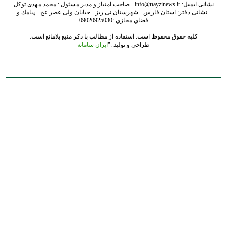
نشانی ایمیل: info@nayzinews.ir - صاحب امتیاز و مدیر مسئول : محمد مهدی توکل
- نشانی دفتر: استان فارس - شهرستان نی ریز - خیابان ولی عصر عج - پيامك و
فضاي مجازي :09020925030
کلیه حقوق محفوظ است. استفاده از مطالب با ذکر منبع بلامانع است.
طراحی و تولید :"
ایران سامانه