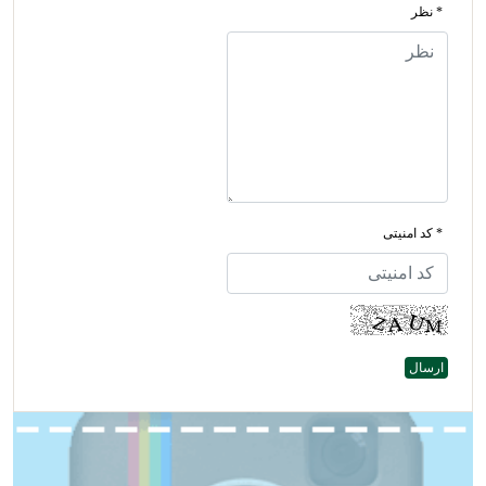
* نظر
* کد امنیتی