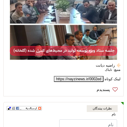
راضیه دیانت
منبع:
تابناک
لینک کوتاه:
https://nayzinews.ir/0002ed
نظرات بینندگان
نام