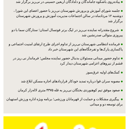
پیاده‌روی باشکوه جاماندگان و دلدادگان اربعین حسینی در نی‌ریز برگزار شد
جلسه شورای آموزش و پرورش شهرستان نی‌ریز با حضور اعضای این شورا ،
دوشنبه ۱۲ مردادماه در سالن اجتماعات مدیریت آموزش و پرورش شهرستان
برگزار شد
شروع مقتدرانه نماینده نی‌ریز در لیگ برتر فوتسال استان؛ ستارگان سما با دو
پیروزی متوالی صدرنشین شد
فرمانده انتظامی شهرستان نی‌ریز از تداوم اجرای طرح ارتقای امنیت اجتماعی و
پاکسازی پارک‌ها و تفرجگاه‌های این شهرستان خبر داد
تداوم حضور میدانی مسئولان بدنبال حضور نماینده مجلس؛ فرماندار نی ریز در
قشم از نیروهای اعزامی شهرستان دیدار کرد
کمک‌های اولیه عرق‌سوز
مصوبه سران قوا درباره تمدید خودکار قراردادهای اجاره مسکن ابلاغ شد
صعود موفق تیم کوهنوردی بختگان نی‌ریز به قله ۴۳۷۵ متری لاله‌زار کرمان
پیگیری مشکلات و حمایت از قهرمانان ورزشی؛ برنامه ویژه اداره ورزش استهبان
برای توسعه دو و میدانی