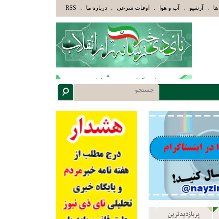
وْلَئِكَ الَّذِينَ هَدَاهُمُ اللَّهُ وَأُوْلَئِكَ هُمْ أُوْلُوا الْأَلْبَابِ» عاقلان هدایت یافته،حرفها را می
.
.
.
.
.
ها
آرشیو
آب و هوا
اوقات شرعی
درباره ما
RSS
پربازدیدترین