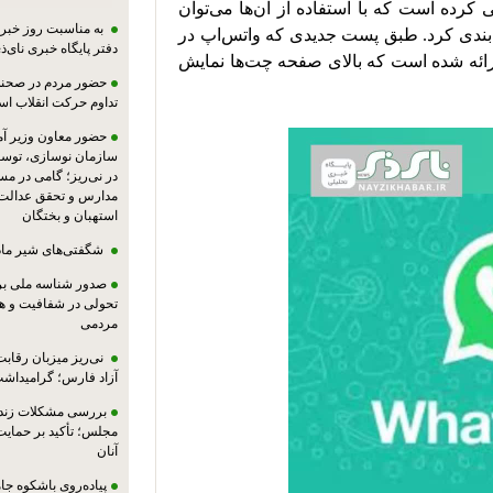
واتس‌اپ فیلترهایی برای چت‌های کاربران معرفی کرده است که با استفاده از آن‌ها می‌توان 
به مناسبت روز خبرنگ
لیست چت‌ها را براساس معیارهای مختلف دسته‌بندی کرد. طبق پست جدیدی که واتس‌اپ در 
دفتر پایگاه خبری نای‌ذی
وبلاگ خود منتشر کرده، درحال‌حاضر سه فیلتر ارائه شده است که بالای صفحه چت‌ها نمایش 
حضور مردم در صحنه،
تداوم حرکت انقلاب ا
حضور معاون وزیر آ
سازمان نوسازی، توسع
در نی‌ریز؛ گامی در م
مدارس و تحقق عدالت 
استهبان و بختگان
شگفتی‌های شیر ماد
صدور شناسه ملی بر
تحولی در شفافیت و ه
مردمی
نی‌ریز میزبان رقاب
آزاد فارس؛ گرامیداش
بررسی مشکلات زندان
مجلس؛ تأکید بر حمایت ا
آنان
پیاده‌روی باشکوه جام