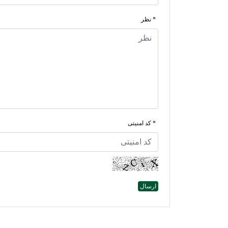
* نظر
* کد امنیتی