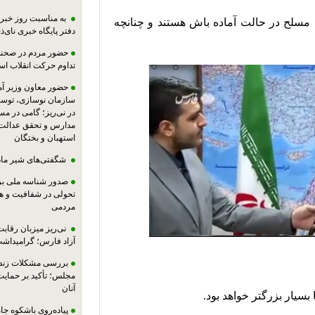
به مناسبت روز خبرنگ
عملیات از نظر ما خاتمه یافته است اما نیروهای مسلح در حالت آماده باش هستند و چنانچه 
دفتر پایگاه خبری نای‌ذی
حضور مردم در صحنه،
تداوم حرکت انقلاب ا
حضور معاون وزیر آ
سازمان نوسازی، توسع
در نی‌ریز؛ گامی در م
مدارس و تحقق عدالت 
استهبان و بختگان
شگفتی‌های شیر ماد
صدور شناسه ملی بر
تحولی در شفافیت و ه
مردمی
نی‌ریز میزبان رقاب
آزاد فارس؛ گرامیداش
بررسی مشکلات زندان
مجلس؛ تأکید بر حمایت ا
آنان
پیاده‌روی باشکوه جام